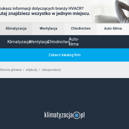
Klimatyzacja
Wentylacja
Chłodnictwo
Auto-klima
Auto-
Klimatyzacja
Wentylacja
Chłodnictwo
klima
Zobacz katalog firm
Strona główna
artykuly
rekuperatory