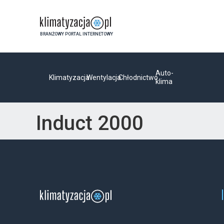
BRANŻOWY PORTAL INTERNETOWY
Auto-
Klimatyzacja
Wentylacja
Chłodnictwo
klima
Induct 2000