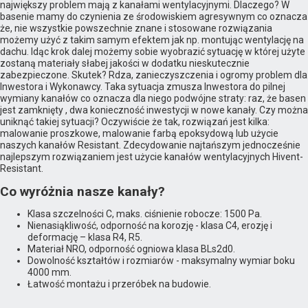
największy problem mają z kanałami wentylacyjnymi. Dlaczego? W
basenie mamy do czynienia ze środowiskiem agresywnym co oznacza
że, nie wszystkie powszechnie znane i stosowane rozwiązania
możemy użyć z takim samym efektem jak np. montując wentylację na
dachu. Idąc krok dalej możemy sobie wyobrazić sytuację w której użyte
zostaną materiały słabej jakości w dodatku nieskutecznie
zabezpieczone. Skutek? Rdza, zanieczyszczenia i ogromy problem dla
Inwestora i Wykonawcy. Taka sytuacja zmusza Inwestora do pilnej
wymiany kanałów co oznacza dla niego podwójne straty: raz, że basen
jest zamknięty , dwa konieczność inwestycji w nowe kanały. Czy można
uniknąć takiej sytuacji? Oczywiście że tak, rozwiązań jest kilka:
malowanie proszkowe, malowanie farbą epoksydową lub użycie
naszych kanałów Resistant. Zdecydowanie najtańszym jednocześnie
najlepszym rozwiązaniem jest użycie kanałów wentylacyjnych Hivent-
Resistant.
Co wyróżnia nasze kanały?
Klasa szczelności C, maks. ciśnienie robocze: 1500 Pa.
Nienasiąkliwość, odporność na korozję - klasa C4, erozję i
deformację – klasa R4, R5.
Materiał NRO, odporność ogniowa klasa BLs2d0.
Dowolność kształtów i rozmiarów - maksymalny wymiar boku
4000 mm.
Łatwość montażu i przeróbek na budowie.