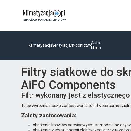
BRANŻOWY PORTAL INTERNETOWY
Auto-
Klimatyzacja
Wentylacja
Chłodnictwo
klima
Filtry siatkowe do sk
AiFO Components
Filtr wykonany jest z elastyczneg
To co wyróżnia nasze zastosowanie to łatwość samodzieln
Zalety zastosowania:
obniżenie kosztów serwisowych - samodzielne czyszc
obniżenie zużycia energii elektrycznej przez urządze