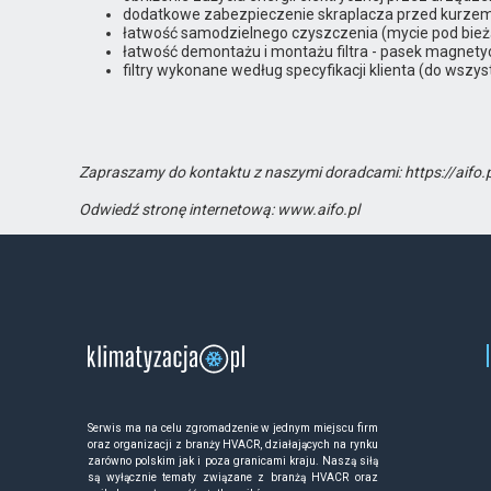
dodatkowe zabezpieczenie skraplacza przed kurzem
łatwość samodzielnego czyszczenia (mycie pod bież
łatwość demontażu i montażu filtra - pasek magnety
filtry wykonane według specyfikacji klienta (do wszys
Zapraszamy do kontaktu z naszymi doradcami: https://aifo
Odwiedź stronę internetową: www.aifo.pl
Serwis ma na celu zgromadzenie w jednym miejscu firm
oraz organizacji z branży HVACR, działających na rynku
zarówno polskim jak i poza granicami kraju. Naszą siłą
są wyłącznie tematy związane z branżą HVACR oraz