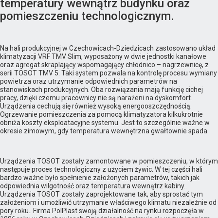
temperatury wewnątrz budynku oraz
pomieszczeniu technologicznym.
Na hali produkcyjnej w Czechowicach-Dziedzicach zastosowano układ
klimatyzacji VRF TMV Slim, wyposażony w dwie jednostki kanałowe
oraz agregat skraplający wspomagający chłodnico – nagrzewnicę, z
serii TOSOT TMV 5. Taki system pozwala na kontrolę procesu wymiany
powietrza oraz utrzymanie odpowiednich parametrów na
stanowiskach produkcyjnych. Oba rozwiązania mają funkcję cichej
pracy, dzięki czemu pracownicy nie są narażeni na dyskomfort.
Urządzenia cechują się również wysoką energooszczędnością.
Ogrzewanie pomieszczenia za pomocą klimatyzatora kilkukrotnie
obniża koszty eksploatacyjne systemu. Jest to szczególnie ważne w
okresie zimowym, gdy temperatura wewnętrzna gwałtownie spada.
Urządzenia TOSOT zostały zamontowane w pomieszczeniu, w którym
następuje proces technologiczny z użyciem żywic. W tej części hali
bardzo ważne było spełnienie założonych parametrów, takich jak
odpowiednia wilgotność oraz temperatura wewnątrz kabiny..
Urządzenia TOSOT zostały zaprojektowane tak, aby sprostać tym
założeniom i umożliwić utrzymanie właściwego klimatu niezależnie od
pory roku.. Firma PolPlast swoją działalność na rynku rozpoczęła w