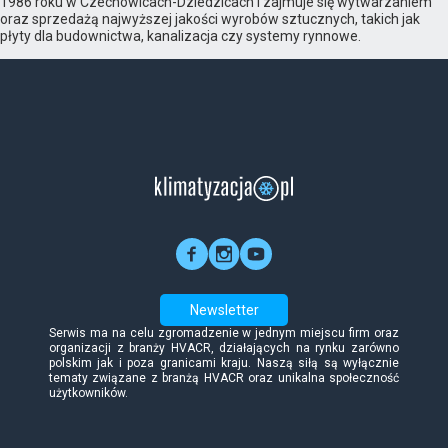
1986 roku w Czechowicach-Dziedzicach i zajmuje się wytwarzaniem
oraz sprzedażą najwyższej jakości wyrobów sztucznych, takich jak
płyty dla budownictwa, kanalizacja czy systemy rynnowe.
Newsletter
Serwis ma na celu zgromadzenie w jednym miejscu firm oraz
organizacji z branży HVACR, działających na rynku zarówno
polskim jak i poza granicami kraju. Naszą siłą są wyłącznie
tematy związane z branżą HVACR oraz unikalna społeczność
użytkowników.