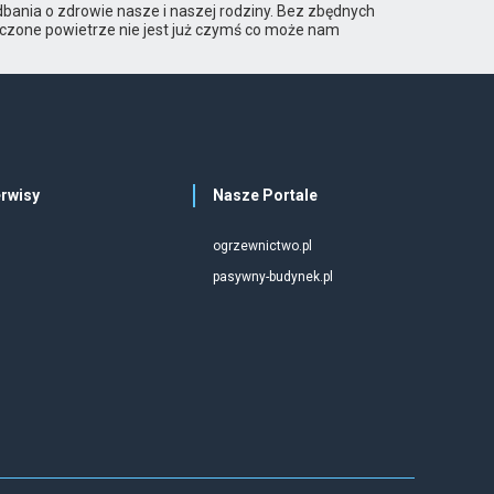
bania o zdrowie nasze i naszej rodziny. Bez zbędnych
czone powietrze nie jest już czymś co może nam
rwisy
Nasze Portale
ogrzewnictwo.pl
pasywny-budynek.pl