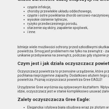
częste infekcje,
choroby przewlekłe układu oddechowego,
częste i ostre powikłania chorób sercowo-naczyniow
wysokie ciśnienie tętnicze,
ryzyko przedwczesnego porodu,
starzenie się skóry, zapalenie spojówek,
i inne.
Istnieje wiele możliwości ochrony przed szkodliwymi sk
powietrza. Smog jest problemem nie tylko na zewnątrz - z
unikanie przebywania na zewnątrz, podczas gdy stężenie p
Czym jest i jak działa oczyszczacz powie
Oczyszczacz powietrza to przenośne urządzenie, które przef
pochłania nieprzyjemne zapachy. Dodatkowo atutem tego pr
powietrza. Poznaj oczyszczacz powietrza Gree EAGLE!
Urządzenie Gree wyróżnia się opływowym kształtem. Wpływa
idzie, oczyszczacz jest w stanie kompleksowo usuwać za
Zalety oczyszczacza Gree Eagle:
Elegancka i stylowa biała obudowa wraz ze złotym 