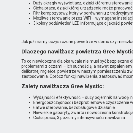
Duży okrągły wyświetlacz, dzięki któremu sterowanie
Cicha praca, dzięki której urządzenie może pracować
Filtr kompozytowy, który w porównaniu z tradycyjnym
Możliwe sterowanie przez WiFi – wymagana instalacja
3 kolory podświetleń LED informujące o jakości pow
Jak już mamy oczyszczone powietrze w domu czy mieszkan
Dlaczego nawilżacz powietrza Gree Mysti
To co niewidoczne dla oka wcale nie musi być bezpieczne 
problemami z oczami – ich suchością, a nawet zapaleniem
delikatnej mgiełce, powietrze w naszym pomieszczeniu zwię
zastosowania. Oprócz funkcji nawilżenia, zastosować możn
Zalety nawilżacza Gree Mystic:
Wydajność i efektywność – duży pojemnik na wodę, n
Energooszczędność i bezproblemowe czyszczenie w
Łatwe sterowanie, bezobsługowe działanie.
Niewielkie gabaryty, zwarta i nowoczesna konstrukcja
Cicha praca, 3 poziomy intensywności nawilżania.