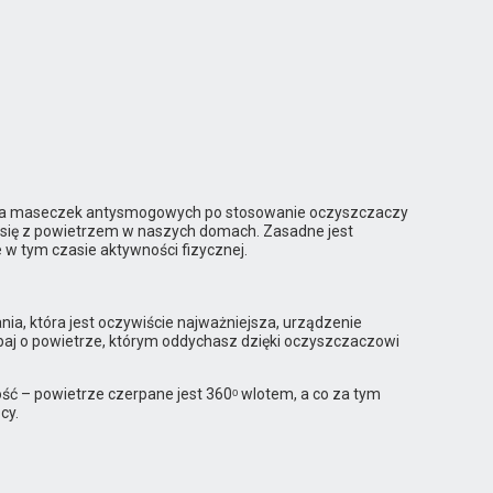
enia maseczek antysmogowych po stosowanie oczyszczaczy
 się z powietrzem w naszych domach. Zasadne jest
w tym czasie aktywności fizycznej.
nia, która jest oczywiście najważniejsza, urządzenie
baj o powietrze, którym oddychasz dzięki oczyszczaczowi
ść – powietrze czerpane jest 360ᵒ wlotem, a co za tym
cy.