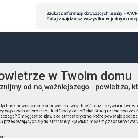
powietrze w Twoim domu
znijmy od najważniejszego - powietrza, 
ddychasz powinno mieć odpowiednią wilgotność oraz oczywiście być w
iększych aglomeracji. Ale! Czy tylko oni? Nie! Smog i zanieczyszcze
Dlaczego? Smog jest to zjawisko atmosferyczne, które powstaje podcza
ch przedostających się do atmosfery. Zjawisko możemy zaobserwować ni
g: