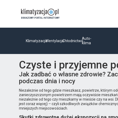
BRANŻOWY PORTAL INTERNETOWY
Auto-
Klimatyzacja
Wentylacja
Chłodnictwo
klima
Czyste i przyjemne 
Jak zadbać o własne zdrowie? Zac
podczas dnia i nocy
Niezależnie od tego gdzie mieszkasz, powietrze, którym o
zanieczyszczonym powietrzem mają oczywiście mieszkańcy w
niezależnie od tego czy mieszkamy w mieście czy na wsi. 
jest coraz więcej) – czyli szkodliwych związków chemiczny
mniejszych miejscowościach.
Skutki zdrowotne dużej ekspozycji na smo