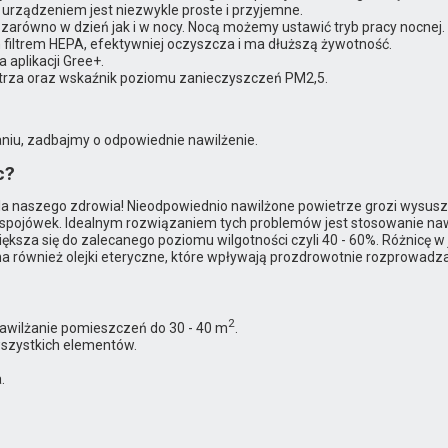
 urządzeniem jest niezwykle proste i przyjemne.
 zarówno w dzień jak i w nocy. Nocą możemy ustawić tryb pracy nocnej.
 filtrem HEPA, efektywniej oczyszcza i ma dłuższą żywotność.
 aplikacji Gree+.
ietrza oraz wskaźnik poziomu zanieczyszczeń PM2,5.
iu, zadbajmy o odpowiednie nawilżenie.
c?
dla naszego zdrowia! Nieodpowiednio nawilżone powietrze grozi wysusz
 spojówek. Idealnym rozwiązaniem tych problemów jest stosowanie naw
ksza się do zalecanego poziomu wilgotności czyli 40 - 60%. Różnicę w
a również olejki eteryczne, które wpływają prozdrowotnie rozprowad
2
awilżanie pomieszczeń do 30 - 40 m
.
szystkich elementów.
.