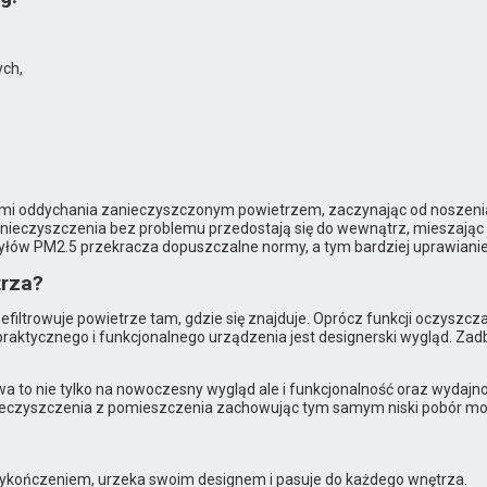
ych,
utkami oddychania zanieczyszczonym powietrzem, zaczynając od nosz
anieczyszczenia bez problemu przedostają się do wewnątrz, mieszając
yłów PM2.5 przekracza dopuszczalne normy, a tym bardziej uprawianie 
trza?
iltrowuje powietrze tam, gdzie się znajduje. Oprócz funkcji oczyszcza
aktycznego i funkcjonalnego urządzenia jest designerski wygląd. Zad
 to nie tylko na nowoczesny wygląd ale i funkcjonalność oraz wydajno
nieczyszczenia z pomieszczenia zachowując tym samym niski pobór mo
wykończeniem, urzeka swoim designem i pasuje do każdego wnętrza.