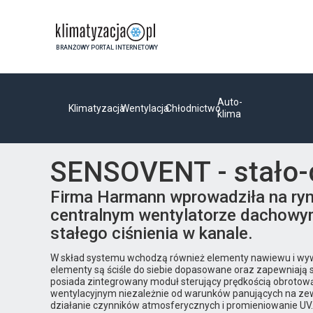
BRANŻOWY PORTAL INTERNETOWY
Auto-
Klimatyzacja
Wentylacja
Chłodnictwo
klima
SENSOVENT - stało-
Firma Harmann wprowadziła na ry
centralnym wentylatorze dachowy
stałego ciśnienia w kanale.
W skład systemu wchodzą również elementy nawiewu i wywie
elementy są ściśle do siebie dopasowane oraz zapewniają 
posiada zintegrowany moduł sterujący prędkością obrotową 
wentylacyjnym niezależnie od warunków panujących na z
działanie czynników atmosferycznych i promieniowanie UV.