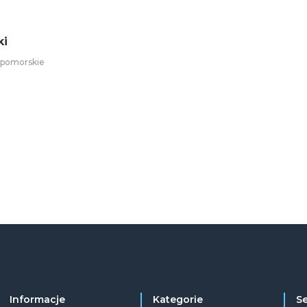
ki
iopomorskie
Informacje
Kategorie
S