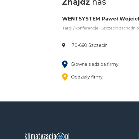
Znajdź
nas
WENTSYSTEM Paweł Wójcic
Targi / konferencje • Szczecin zachodn
70-660 Szczecin
Główna siedziba firmy
Oddziały firmy