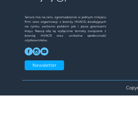
Serwis ma na celu zgromadzenie w jednym miejscu
firm oraz organizacji z branży HVACR, działających
na rynku zarówno polskim jak i poza granicami
kraju. Naszą siłą są wyłącznie tematy związane z
branżą HVACR oraz unikalna społeczność
użytkowników.
Newsletter
Copyr