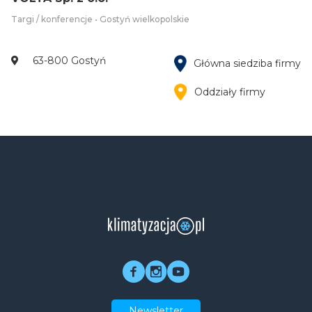
Targi / konferencje • Gostyń wielkopolskie
63-800 Gostyń
Główna siedziba firmy
Oddziały firmy
Newsletter