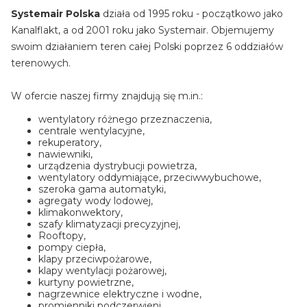
Systemair Polska
działa od 1995 roku - początkowo jako
Kanalflakt, a od 2001 roku jako Systemair. Objemujemy
swoim działaniem teren całej Polski poprzez 6 oddziałów
terenowych.
W ofercie naszej firmy znajdują się m.in.:
wentylatory różnego przeznaczenia,
centrale wentylacyjne,
rekuperatory,
nawiewniki,
urządzenia dystrybucji powietrza,
wentylatory oddymiające, przeciwwybuchowe,
szeroka gama automatyki,
agregaty wody lodowej,
klimakonwektory,
szafy klimatyzacji precyzyjnej,
Rooftopy,
pompy ciepła,
klapy przeciwpożarowe,
klapy wentylacji pożarowej,
kurtyny powietrzne,
nagrzewnice elektryczne i wodne,
promienniki podczerwieni.