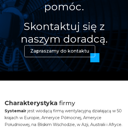
pomóc.
Skontaktuj się z
naszym doradcą.
Zapraszamy do kontaktu
Charakterystyka
firmy
Systemair
jest wiodącą firmą wentylacyjną działającą w 50
krajach w Europie, Ameryce Północnej, Ameryce
Południowej, na Bliskim Wschodzie, w Azji, Australii i Afryce.