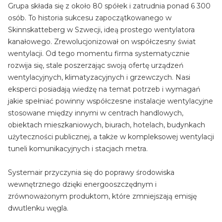
Grupa składa się z około 80 spółek i zatrudnia ponad 6 300
osób. To historia sukcesu zapoczątkowanego w
Skinnskatteberg w Szwecji, ideą prostego wentylatora
kanałowego. Zrewolucjonizował on współczesny świat
wentylacji. Od tego momentu firma systematycznie
rozwija się, stale poszerzając swoją ofertę urządzeń
wentylacyjnych, klimatyzacyjnych i grzewczych. Nasi
eksperci posiadają wiedzę na temat potrzeb i wymagań
jakie spełniać powinny współczesne instalacje wentylacyjne
stosowane między innymi w centrach handlowych,
obiektach mieszkaniowych, biurach, hotelach, budynkach
użyteczności publicznej, a także w kompleksowej wentylacji
tuneli komunikacyjnych i stacjach metra.
Systemair przyczynia się do poprawy środowiska
wewnętrznego dzięki energooszczędnym i
zrównoważonym produktom, które zmniejszają emisję
dwutlenku węgla.