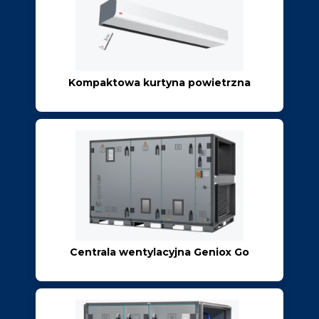
Kompaktowa kurtyna powietrzna
Centrala wentylacyjna Geniox Go