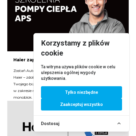
Korzystamy z plików
cookie
Haier zaprasza na szkolenia APS z pomp ciepła
Ta witryna używa plików cookie w celu
Zostań Autoryzowanym Punktem Serwisowym pomp ciepła
ulepszenia ogólnej wygody
Haier – zdobądź certyfikat i zyskaj maksymalne wsparcie dla
użytkowania.
Twojego biznesu! Podczas szkoleń zyskasz wiedzę praktyczną
w zakresie montażu i serwisowania urządzeń typu split i
Tylko niezbędne
monoblok.
Zaakceptuj wszystko
Dostosuj