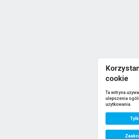
Korzystam
cookie
Ta witryna używa
ulepszenia ogó
użytkowania.
Tyl
Zaakce