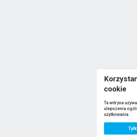
Korzystam
cookie
Ta witryna używa
ulepszenia ogó
użytkowania.
Tyl