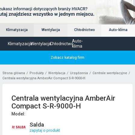
Klimatyzacja
Wentylacja
Chłodnictwo
Auto-klima
Auto-
Klimatyzacja
Wentylacja
Chłodnictwo
klima
Zobacz katalog firm
Strona główna
Produkty
Wentylacja
Urządzenia
Centrale wentylacyjne
Centrala wentylacyjna AmberAir Compact S-R-9000-H
Centrala wentylacyjna AmberAir
Compact S-R-9000-H
Model:
Salda
zapytaj o produkt