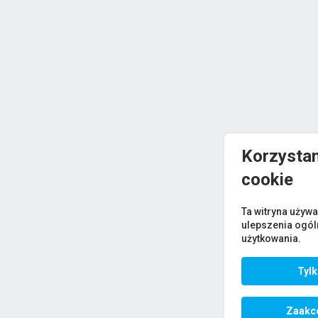
Korzystam
cookie
Ta witryna używa
ulepszenia ogó
użytkowania.
Tyl
Zaakce