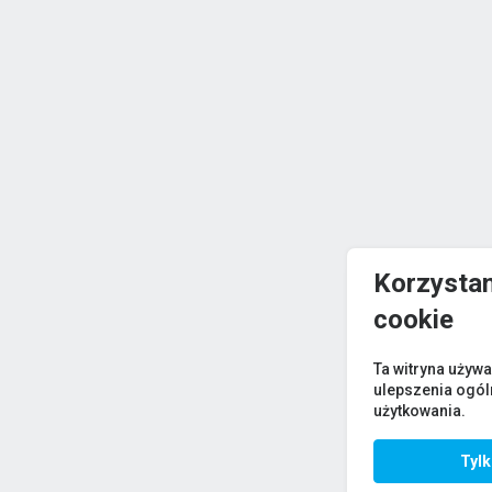
Korzystam
cookie
Ta witryna używa
ulepszenia ogó
użytkowania.
Tyl