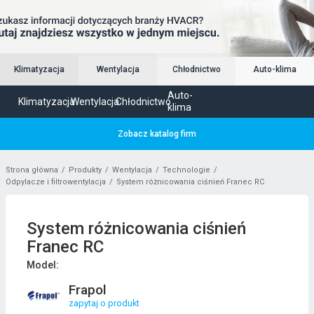
Klimatyzacja
Wentylacja
Chłodnictwo
Auto-klima
Auto-
Klimatyzacja
Wentylacja
Chłodnictwo
klima
Zobacz katalog firm
Strona główna
Produkty
Wentylacja
Technologie
Odpylacze i filtrowentylacja
System różnicowania ciśnień Franec RC
System różnicowania ciśnień
Franec RC
Model:
Frapol
zapytaj o produkt