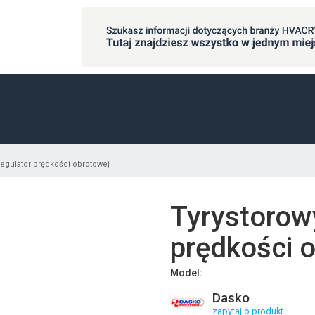
regulator prędkości obrotowej
Tyrystorow
prędkości 
Model:
Dasko
zapytaj o produkt