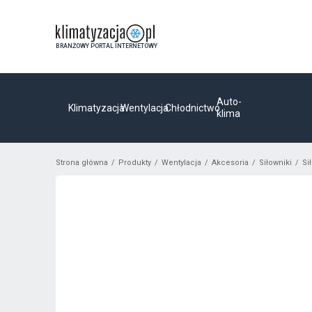
BRANŻOWY PORTAL INTERNETOWY
Auto-
Klimatyzacja
Wentylacja
Chłodnictwo
klima
Strona główna
Produkty
Wentylacja
Akcesoria
Siłowniki
Si