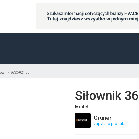
łownik 363C-024-30
Siłownik 3
Model:
Gruner
zapytaj o produkt