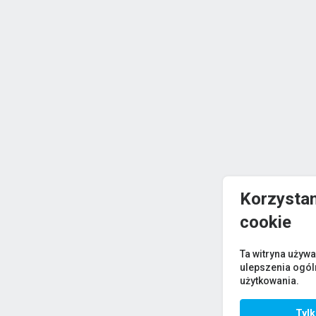
Korzystam
cookie
Ta witryna używa
ulepszenia ogó
użytkowania.
Tyl