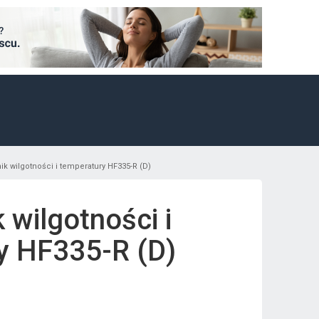
ik wilgotności i temperatury HF335-R (D)
 wilgotności i
y HF335-R (D)