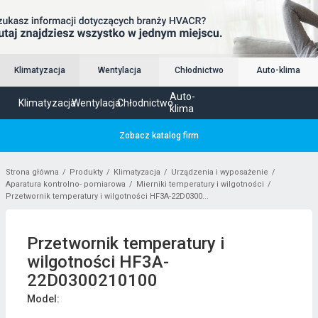
Klimatyzacja
Wentylacja
Chłodnictwo
Auto-klima
Auto-
Klimatyzacja
Wentylacja
Chłodnictwo
klima
Zobacz katalog firm
Strona główna
Produkty
Klimatyzacja
Urządzenia i wyposażenie
Aparatura kontrolno- pomiarowa
Mierniki temperatury i wilgotności
Przetwornik temperatury i wilgotności HF3A-22D0300...
Przetwornik temperatury i
wilgotności HF3A-
22D0300210100
Model: