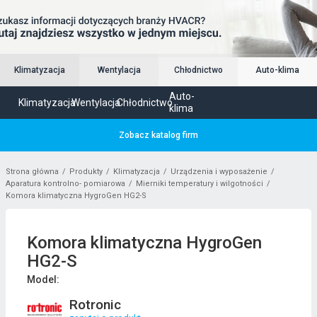
Klimatyzacja
Wentylacja
Chłodnictwo
Auto-klima
Auto-
Klimatyzacja
Wentylacja
Chłodnictwo
klima
Zobacz katalog firm
Strona główna
Produkty
Klimatyzacja
Urządzenia i wyposażenie
Aparatura kontrolno- pomiarowa
Mierniki temperatury i wilgotności
Komora klimatyczna HygroGen HG2-S
Komora klimatyczna HygroGen
HG2-S
Model:
Rotronic