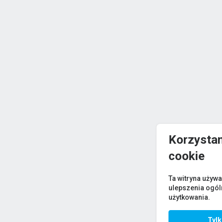
Korzystam
cookie
Ta witryna używa
ulepszenia ogó
użytkowania.
Tyl