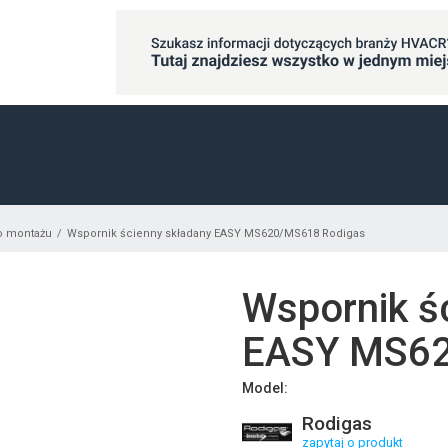
o montażu
Wspornik ścienny składany EASY MS620/MS618 Rodigas
Wspornik ś
EASY MS62
Model:
Rodigas
zapytaj o produkt