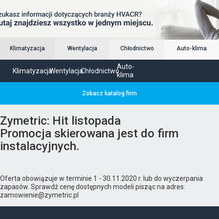
Klimatyzacja
Wentylacja
Chłodnictwo
Auto-klima
Auto-
Klimatyzacja
Wentylacja
Chłodnictwo
klima
Zobacz katalog firm
Zymetric: Hit listopada
Promocja skierowana jest do firm
instalacyjnych.
Oferta obowiązuje w terminie 1 - 30.11.2020 r. lub do wyczerpania
zapasów. Sprawdź cenę dostępnych modeli pisząc na adres:
zamowienie@zymetric.pl