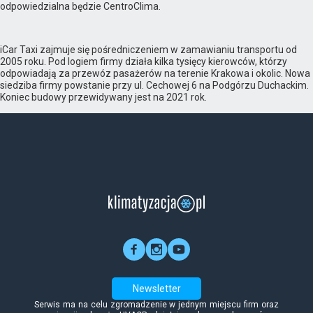
odpowiedzialna będzie CentroClima.
iCar Taxi zajmuje się pośredniczeniem w zamawianiu transportu od
2005 roku. Pod logiem firmy działa kilka tysięcy kierowców, którzy
odpowiadają za przewóz pasażerów na terenie Krakowa i okolic. Nowa
siedziba firmy powstanie przy ul. Cechowej 6 na Podgórzu Duchackim.
Koniec budowy przewidywany jest na 2021 rok.
Newsletter
Serwis ma na celu zgromadzenie w jednym miejscu firm oraz