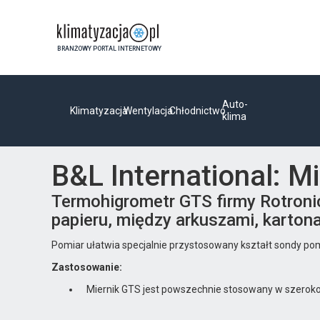
BRANŻOWY PORTAL INTERNETOWY
Auto-
Klimatyzacja
Wentylacja
Chłodnictwo
klima
B&L International: M
Termohigrometr GTS firmy Rotronic
papieru, między arkuszami, karton
Pomiar ułatwia specjalnie przystosowany kształt sondy p
Zastosowanie:
Miernik GTS jest powszechnie stosowany w szeroko po