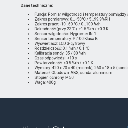
Dane techniczne:
Funcja: Pomiar wilgotności i temperatury pomiędzy 
Zakres pomiarowy: 0…+50°C / 5…99,9%RH
Zakres pracy: -10…60 °C / 0…100 %rh
Dokładność (przy 23°C): ±1.5 %rh / ±0.3 K
Sensor wilgotności: Hygromer IN-1
Sensor temperatury: Pt100 Klasa B
Wyświetlacz: LCD 3-cyfrowy
Rozdzielczość: 0.1 %rh / 0.1 °C
Kalibracja sondy: 35 / 80 %rh
Czas odpowiedzi: <10 s
Powtarzalność: <0.5 %rh / <0.1 K
Wymiary: 420 x 70 x 40 (miernik), 260 x 18 x 5 (sond
Materiał: Obudowa: ABS, sonda: aluminium
Stopień ochrony IP 50
Waga: 400g