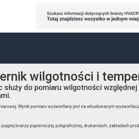
iernik wilgotności i temp
 służy do pomiaru wilgotności względnej 
ami.
omiarowej. Wynik pomiaru wyświetlany jest na wbudowanym wyświetlac
jętej branży papierniczej, poligraficznej, drukarniach, zakładach pro