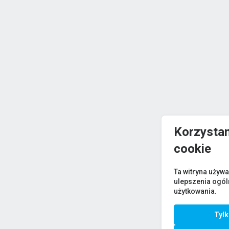
Korzystam
cookie
Ta witryna używa
ulepszenia ogó
użytkowania.
Tyl