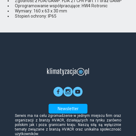
Zgodność z FDA/GAMP: FDA 21 CFR Part 11 oraz GAMP
Oprogramowanie współpracujące: HW4 Rotronic
Wymiary: 160 x 63 x 30 mm
Stopień ochrony: IP65
Newsletter
Serwis ma na celu zgromadzenie w jednym miejscu firm oraz
organizacji z branży HVACR, działających na rynku zarówno
polskim jak i poza granicami kraju. Naszą siłą są wyłącznie
tematy związane z branżą HVACR oraz unikalna społeczność
użytkowników.