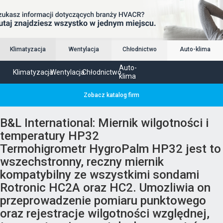
Klimatyzacja
Wentylacja
Chłodnictwo
Auto-klima
Auto-
Klimatyzacja
Wentylacja
Chłodnictwo
klima
Zobacz katalog firm
B&L International: Miernik wilgotności i
temperatury HP32
Termohigrometr HygroPalm HP32 jest to
wszechstronny, reczny miernik
kompatybilny ze wszystkimi sondami
Rotronic HC2A oraz HC2. Umozliwia on
przeprowadzenie pomiaru punktowego
oraz rejestracje wilgotności względnej,