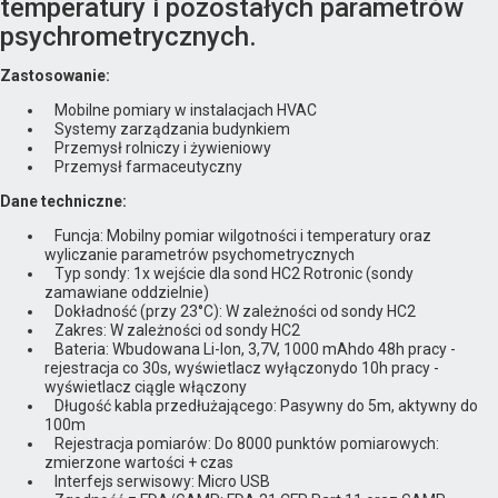
temperatury i pozostałych parametrów
psychrometrycznych.
Zastosowanie:
Mobilne pomiary w instalacjach HVAC
Systemy zarządzania budynkiem
Przemysł rolniczy i żywieniowy
Przemysł farmaceutyczny
Dane techniczne:
Funcja: Mobilny pomiar wilgotności i temperatury oraz
wyliczanie parametrów psychometrycznych
Typ sondy: 1x wejście dla sond HC2 Rotronic (sondy
zamawiane oddzielnie)
Dokładność (przy 23°C): W zależności od sondy HC2
Zakres: W zależności od sondy HC2
Bateria: Wbudowana Li-Ion, 3,7V, 1000 mAhdo 48h pracy -
rejestracja co 30s, wyświetlacz wyłączonydo 10h pracy -
wyświetlacz ciągle włączony
Długość kabla przedłużającego: Pasywny do 5m, aktywny do
100m
Rejestracja pomiarów: Do 8000 punktów pomiarowych:
zmierzone wartości + czas
Interfejs serwisowy: Micro USB