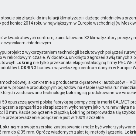
tosuje się złączki do instalacji klimatyzacji i dużego chłodnictwa prze
o pod koniec 2014 roku w największym w Europie wschodniej (w Mosk
rów kwadratowych centrum, zainstalowano 32 klimatyzatory precyzyjne
 z czynnikiem chłodniczym.
 typu projekt z wykorzystaniem technologii bezlutowych połączeń ruro
o w rekordowym czasie. W dodatku, uniknięto zagrożeń związanych z op
lutowcyh
Lokring
nie tylko przekonała ekipę instalacyjną firmy PROWEL
produktów
LOKRING
budowa największego centrum danych w Europie W
amochodowej, a konkretnie u producenta ciężarówek i autobusów – VO
ne w procesie produkcyjnym pojazdów na etapie łączenia rur miedziany
 których zastosowano technologię
Lokring
są produkowane we wrocławs
i 50 opuszczającymi polską fabrykę są pompy ciepła marki GALMET p
łączenia sprężarki ze skraplaczem wykonanym jako rura nawinięta na 
h ∅10 mm. Każde połączenie złączką
Lokring
przeprowadza się szybko 
nie przeprowadzenie połączenie jest w 100% szczelne.
Lokring
ma swoje szerokie zastosowanie i może być wykorzystywane ws
1,6 mm do ∅35 mm. Oprócz wiadomych zalet tej metody łączenia,
Lokri