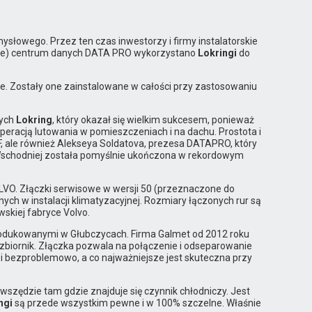
mysłowego. Przez ten czas inwestorzy i firmy instalatorskie
iwe) centrum danych DATA PRO wykorzystano
Lokringi
do
. Zostały one zainstalowane w całości przy zastosowaniu
wych
Lokring
, który okazał się wielkim sukcesem, ponieważ
eracją lutowania w pomieszczeniach i na dachu. Prostota i
F, ale również Alekseya Soldatova, prezesa DATAPRO, który
schodniej została pomyślnie ukończona w rekordowym
LVO. Złączki serwisowe w wersji 50 (przeznaczone do
ch w instalacji klimatyzacyjnej. Rozmiary łączonych rur są
kiej fabryce Volvo.
rodukowanymi w Głubczycach. Firma Galmet od 2012 roku
zbiornik. Złączka pozwala na połączenie i odseparowanie
i bezproblemowo, a co najważniejsze jest skuteczna przy
zędzie tam gdzie znajduje się czynnik chłodniczy. Jest
ngi
są przede wszystkim pewne i w 100% szczelne. Właśnie