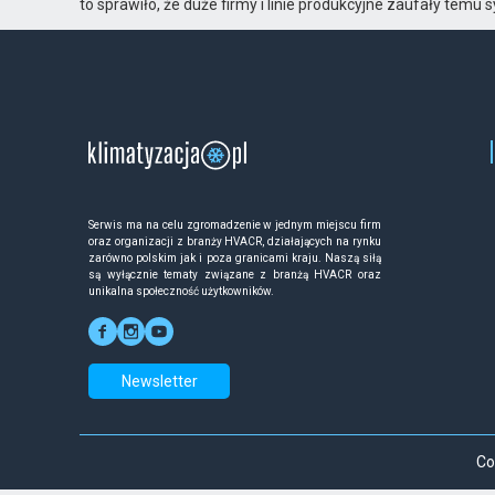
to sprawiło, że duże firmy i linie produkcyjne zaufały temu
Serwis ma na celu zgromadzenie w jednym miejscu firm
oraz organizacji z branży HVACR, działających na rynku
zarówno polskim jak i poza granicami kraju. Naszą siłą
są wyłącznie tematy związane z branżą HVACR oraz
unikalna społeczność użytkowników.
Newsletter
Co