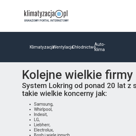
BRANŻOWY PORTAL INTERNETOWY
Auto-
Klimatyzacja
Wentylacja
Chłodnictwo
klima
Kolejne wielkie firm
System Lokring od ponad 20 lat z 
takie wielkie koncerny jak:
Samsung,
Whirlpool,
Indesit,
LG,
Liebherr,
Electrolux,
Bosh i wiele innych.