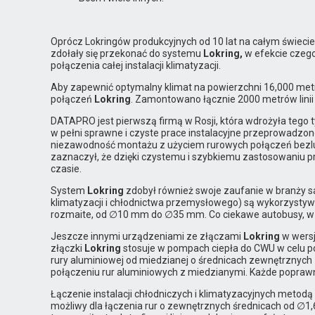
Oprócz Lokringów produkcyjnych od 10 lat na całym świecie s
zdołały się przekonać do systemu
Lokring,
w efekcie czeg
połączenia całej instalacji klimatyzacji.
Aby zapewnić optymalny klimat na powierzchni 16,000 met
połączeń
Lokring
. Zamontowano łącznie 2000 metrów linii
DATAPRO jest pierwszą firmą w Rosji, która wdrożyła tego
w pełni sprawne i czyste prace instalacyjne przeprowadzon
niezawodność montażu z użyciem rurowych połączeń bez
zaznaczył, że dzięki czystemu i szybkiemu zastosowaniu 
czasie.
System
Lokring
zdobył również swoje zaufanie w branży s
klimatyzacji i chłodnictwa przemysłowego) są wykorzystywa
rozmaite, od ∅10 mm do ∅35 mm. Co ciekawe autobusy, w
Jeszcze innymi urządzeniami ze złączami
Lokring
w wersj
złączki
Lokring
stosuje w pompach ciepła do CWU w celu po
rury aluminiowej od miedzianej o średnicach zewnętrznyc
połączeniu rur aluminiowych z miedzianymi. Każde popraw
Łączenie instalacji chłodniczych i klimatyzacyjnych metodą
możliwy dla łączenia rur o zewnętrznych średnicach od ∅