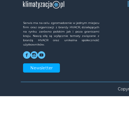
Serwis ma na celu zgromadzenie w jednym miejscu
firm oraz organizacji z branży HVACR, działających
na rynku zarówno polskim jak i poza granicami
kraju. Naszą siłą są wyłącznie tematy związane z
branżą HVACR oraz unikalna społeczność
użytkowników.
Newsletter
Copyr