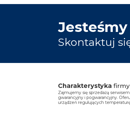
Jesteśmy
Skontaktuj si
Charakterystyka
firmy
Zajmujemy się sprzedażą serwisem 
gwarancyjny i pogwarancyjny. Ofer
urządzeń regulujących temperaturę