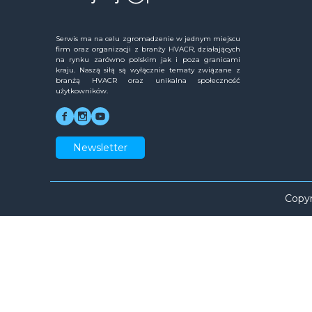
Serwis ma na celu zgromadzenie w jednym miejscu
firm oraz organizacji z branży HVACR, działających
na rynku zarówno polskim jak i poza granicami
kraju. Naszą siłą są wyłącznie tematy związane z
branżą HVACR oraz unikalna społeczność
użytkowników.
Newsletter
Copyr