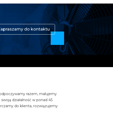
Zapraszamy do kontaktu
ią, odpoczywamy razem, malujemy
 swoją działalność w ponad 45
arczamy do klienta, rozwiązujemy