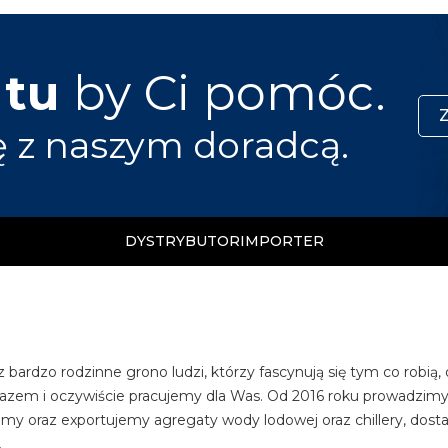
 tu
by Ci pomóc.
ę z naszym doradcą.
DYSTRYBUTOR
IMPORTER
 bardzo rodzinne grono ludzi, którzy fascynują się tym co rob
azem i oczywiście pracujemy dla Was. Od 2016 roku prowadzimy
emy oraz exportujemy agregaty wody lodowej oraz chillery, dost
.