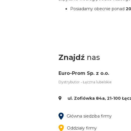
Posiadamy obecnie ponad
20
Znajdź
nas
Euro-Prom Sp. z o.o.
Dystrybutor • Łęczna lubelskie
ul. Zofiówka 84a, 21-100 Łęc
Główna siedziba firmy
Oddziały firmy