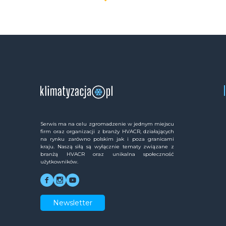
Serwis ma na celu zgromadzenie w jednym miejscu
firm oraz organizacji z branży HVACR, działających
na rynku zarówno polskim jak i poza granicami
kraju. Naszą siłą są wyłącznie tematy związane z
branżą HVACR oraz unikalna społeczność
użytkowników.
Newsletter