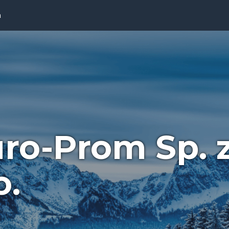
a
ro-Prom Sp. 
o.