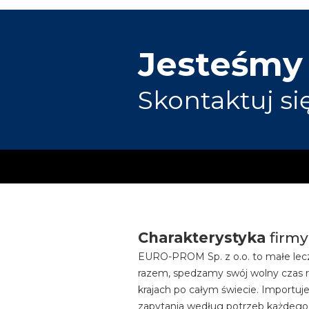
Jesteśmy
Skontaktuj si
Charakterystyka
firmy
EURO-PROM Sp. z o.o. to małe lecz
razem, spedzamy swój wolny czas r
krajach po całym świecie. Importuj
zapytania według potrzeb każdego