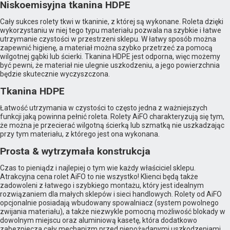
Niskoemisyjna tkanina HDPE
Cały sukces rolety tkwi w tkaninie, z której są wykonane. Roleta dzięki
wykorzystaniu w niej tego typu materiału pozwala na szybkie i łatwe
utrzymanie czystości w przestrzeni sklepu. W łatwy sposób można
zapewnić higienę, a materiał można szybko przetrzeć za pomocą
wilgotnej gąbki lub ścierki. Tkanina HDPE jest odporna, więc możemy
być pewni, że materiał nie ulegnie uszkodzeniu, a jego powierzchnia
będzie skutecznie wyczyszczona.
Tkanina HDPE
Łatwość utrzymania w czystości to często jedna z ważniejszych
funkcji jaką powinna pełnić roleta. Rolety AiFO charakteryzują się tym,
że można je przecierać wilgotną ścierką lub szmatką nie uszkadzając
przy tym materiału, z którego jest ona wykonana.
Prosta & wytrzymała konstrukcja
Czas to pieniądz i najlepiej o tym wie każdy właściciel sklepu.
Atrakcyjna cena rolet AiFO to nie wszystko! Klienci będą także
zadowoleni z łatwego i szybkiego montażu, który jest idealnym
rozwiązaniem dla małych sklepów i sieci handlowych. Rolety od AiFO
opcjonalnie posiadają wbudowany spowalniacz (system powolnego
zwijania materiału), a także niezwykle pomocną możliwość blokady w
dowolnym miejscu oraz aluminiową kasetę, która dodatkowo
zabezpiecza cały mechanizm przed niepożądanymi uszkodzeniami.