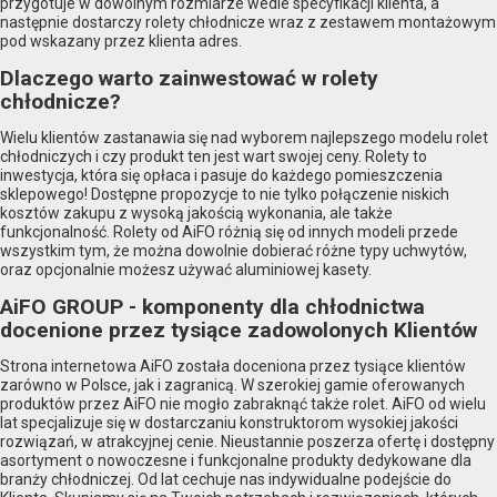
przygotuje w dowolnym rozmiarze wedle specyfikacji klienta, a
następnie dostarczy rolety chłodnicze wraz z zestawem montażowym
pod wskazany przez klienta adres.
Dlaczego warto zainwestować w rolety
chłodnicze?
Wielu klientów zastanawia się nad wyborem najlepszego modelu rolet
chłodniczych i czy produkt ten jest wart swojej ceny. Rolety to
inwestycja, która się opłaca i pasuje do każdego pomieszczenia
sklepowego! Dostępne propozycje to nie tylko połączenie niskich
kosztów zakupu z wysoką jakością wykonania, ale także
funkcjonalność. Rolety od AiFO różnią się od innych modeli przede
wszystkim tym, że można dowolnie dobierać różne typy uchwytów,
oraz opcjonalnie możesz używać aluminiowej kasety.
AiFO GROUP - komponenty dla chłodnictwa
docenione przez tysiące zadowolonych Klientów
Strona internetowa AiFO została doceniona przez tysiące klientów
zarówno w Polsce, jak i zagranicą. W szerokiej gamie oferowanych
produktów przez AiFO nie mogło zabraknąć także rolet. AiFO od wielu
lat specjalizuje się w dostarczaniu konstruktorom wysokiej jakości
rozwiązań, w atrakcyjnej cenie. Nieustannie poszerza ofertę i dostępny
asortyment o nowoczesne i funkcjonalne produkty dedykowane dla
branży chłodniczej. Od lat cechuje nas indywidualne podejście do