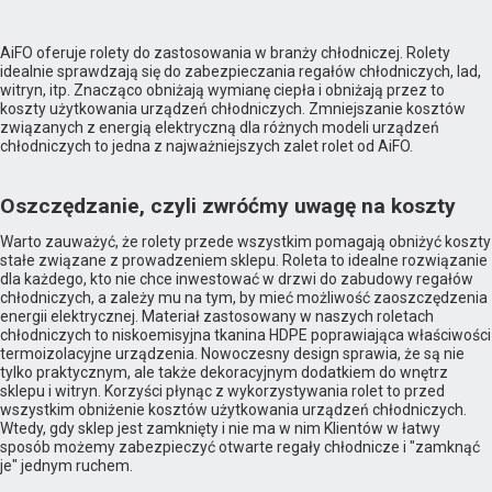
AiFO oferuje rolety do zastosowania w branży chłodniczej. Rolety
idealnie sprawdzają się do zabezpieczania regałów chłodniczych, lad,
witryn, itp. Znacząco obniżają wymianę ciepła i obniżają przez to
koszty użytkowania urządzeń chłodniczych. Zmniejszanie kosztów
związanych z energią elektryczną dla różnych modeli urządzeń
chłodniczych to jedna z najważniejszych zalet rolet od AiFO.
Oszczędzanie, czyli zwróćmy uwagę na koszty
Warto zauważyć, że rolety przede wszystkim pomagają obniżyć koszty
stałe związane z prowadzeniem sklepu. Roleta to idealne rozwiązanie
dla każdego, kto nie chce inwestować w drzwi do zabudowy regałów
chłodniczych, a zależy mu na tym, by mieć możliwość zaoszczędzenia
energii elektrycznej. Materiał zastosowany w naszych roletach
chłodniczych to niskoemisyjna tkanina HDPE poprawiająca właściwości
termoizolacyjne urządzenia. Nowoczesny design sprawia, że są nie
tylko praktycznym, ale także dekoracyjnym dodatkiem do wnętrz
sklepu i witryn. Korzyści płynąc z wykorzystywania rolet to przed
wszystkim obniżenie kosztów użytkowania urządzeń chłodniczych.
Wtedy, gdy sklep jest zamknięty i nie ma w nim Klientów w łatwy
sposób możemy zabezpieczyć otwarte regały chłodnicze i "zamknąć
je" jednym ruchem.