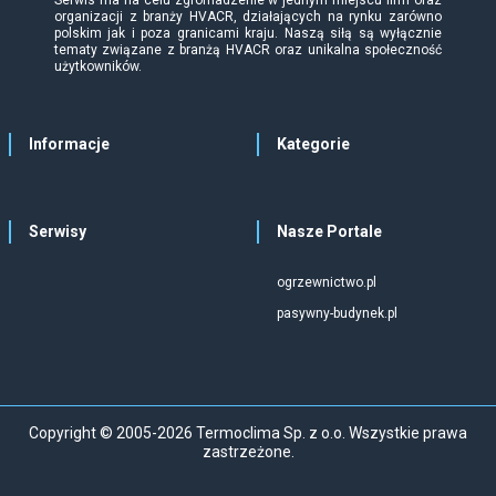
Serwis ma na celu zgromadzenie w jednym miejscu firm oraz
organizacji z branży HVACR, działających na rynku zarówno
polskim jak i poza granicami kraju. Naszą siłą są wyłącznie
tematy związane z branżą HVACR oraz unikalna społeczność
użytkowników.
Informacje
Kategorie
Serwisy
Nasze Portale
ogrzewnictwo.pl
pasywny-budynek.pl
Copyright © 2005-2026 Termoclima Sp. z o.o. Wszystkie prawa
zastrzeżone.