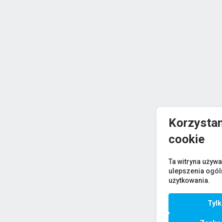
Korzystam
cookie
Ta witryna używa
ulepszenia ogó
użytkowania.
Tyl