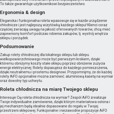
To także gwarantuje użytkownikowi bezpieczeństwo.
Ergonomia & design
Elegancka i funkcjonalna roleta wpasowuje się w każde urządzenie
chłodnicze i jest najlepszą wizytówką każdego sklepu! Klienci coraz
częściej zwracają uwagę na jakość oferowanych towarów, chcą mieć
zapewniony komfort podczas robienia zakupów, tj. wystrój wnętrza
sklepu i porządek.
Podsumowanie
Zakup rolety chłodniczej dla lokalnego sklepu lub sklepu
wielkopowierzchniowego może być pierwszym krokiem, dzięki
któremu obniżymy koszty stałe sklepu poprzez obniżenie zużycia
energii elektrycznej. Rolety dopasujesz do każdego pomieszczenia,
dzięki neutralnemu i prostemu designowi. Przypomnijmy, że do każdej
rolety AiFO opcjonalnie można zamówić: aluminiową kasetę na wymiar
oraz dowolny typ uchwytu.
Roleta chłodnicza na miarę Twojego sklepu
Interesuje Cię roleta chłodnicza na wymiar? Zespół AiFO zrealizuje
Twoje indywidualne zamówienie, dzięki którym materiałowa osłona i
jej mechanizm będą idealnie dopasowane do regału w Twojej
przestrzeni sklepowej. Funkcjonalne i niezawodne propozycje AiFO