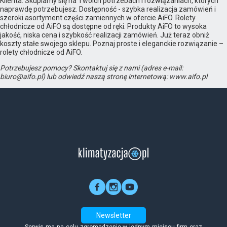
Klienta. Skupiamy się na Twoich potrzebach i rozwiązaniach, których
naprawdę potrzebujesz. Dostępność - szybka realizacja zamówień i
szeroki asortyment części zamiennych w ofercie AiFO. Rolety
chłodnicze od AiFO są dostępne od ręki. Produkty AiFO to wysoka
jakość, niska cena i szybkość realizacji zamówień. Już teraz obniż
koszty stałe swojego sklepu. Poznaj proste i eleganckie rozwiązanie –
rolety chłodnicze od AiFO.
Potrzebujesz pomocy? Skontaktuj się z nami (adres e-mail:
biuro@aifo.pl) lub odwiedź naszą stronę internetową: www.aifo.pl
Newsletter