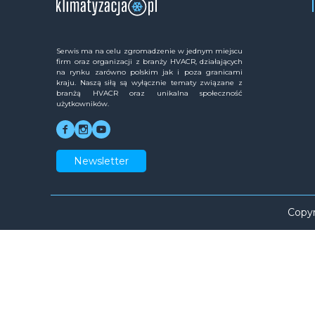
Serwis ma na celu zgromadzenie w jednym miejscu
firm oraz organizacji z branży HVACR, działających
na rynku zarówno polskim jak i poza granicami
kraju. Naszą siłą są wyłącznie tematy związane z
branżą HVACR oraz unikalna społeczność
użytkowników.
Newsletter
Copyr