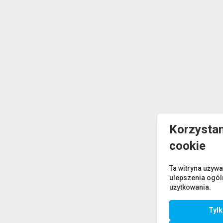
Korzystam
cookie
Ta witryna używa
ulepszenia ogó
użytkowania.
Tyl