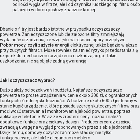
od ilości węgla w filtrze, ale i od czynnika ludzkiego np. filtr u osób
palących w domu posłuży znacznie krócej.
Dbanie o filtry jest bardzo istotne w przypadku oczyszczaczy
powietrza. Zanieczyszczone lub źle założone filtry zmniejszają
wydajność urządzenia, ze względu na rosnące opory przepływu.
Pobór mocy, czyli zużycie energii
elektrycznej także będzie większe
przy zużytych filtrach. Może również zaistnieć ryzyko przedostania się
cząstek do mechanizmu urządzenia uszkadzając go. Takie
uszkodzenia, nie są objęte żadną gwarancją.
Jaki oczyszczacz wybrać?
Dużo zależy od oczekiwań i budżetu. Najtańsze oczyszczacze
powietrza to proste urządzenia w cenie około 300 zł, o ograniczonych
funkcjach i średniej skuteczności. W budżecie około 600 zł jesteśmy w
stanie kupić urządzenie, które posiada szereg skutecznych filtrów oraz
możliwość sterowania i monitorowania jakości powietrza, poprzez
aplikację w telefonie. Wraz ze wzrostem ceny można znaleźć
dodatkowe funkcje oraz ciekawy design. Producenci coraz częściej
zwracają uwagę na wygląd proponowanych przez siebie jednostek.
Dzięki temu, domowy oczyszczać może stać się nie tylko
funkcjonalnym, ale także eleganckim meblem.