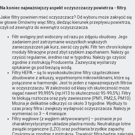
Na koniec najważniejszy aspekt oczyszczaczy powietrza - filtry.
Jakie filtry powinien mieć oczyszczacz? Od wyboru może zakręcić się
w głowie.Omówmy więc filtry, śledząc kierunek przepływu powietrza,
czyli od zewnątrz do wewnątrz oczyszczacza.
Filtr wstępny jest widoczny od razu po zdjęciu obudowy. Jego
zadaniem jest zatrzymanie wszystkich większych
zanieczyszczeń jak kurz, sierść czy pyłki. Filtr ten chroni kolejne
moduły filtracyjne przed zbyt szybkim zapchaniem. Należy go
czyścić regularnie, średnio raz w tygodniu. Należy go czyścić
zgodnie z instrukcją Producenta. Zazwyczaj wystarczy
spłukanie go pod bieżącą wodą.
Filtry HEPA – są to wysokoskuteczne filtry cząsteczkowe
zbudowane z arkuszy, wypełnionymi mikrowłóknami, które są
połączone w harmonijki. Jest to jeden z najważniejszych filtrów
w oczyszczaczu. W zależności od klasy ich skuteczność może
sięgać nawet 99,995% (np.H13 to skuteczność 95-99,5%). Filtry
te blokują roztocza oraz pyły zawieszone (PM1, PM2,5, PM10).
Można je delikatnie odkurzyć co około 3 tygodnie. Wydłuży to
czas pracy filtra i zwiększy wydajność oczyszczacza. Należy je
wymieniać co 3 – 4 miesiące.
Filtry węglowe (z węglem aktywowanym) – poznacie je po
charakterystycznym układzie plastra miodu. Neutralizuje lotne
związki organiczne (LZO) oraz pochłania brzydkie zapachy.
Czyścimy je zgodnie z instrukcją. Trwałość filtra będzie zależała