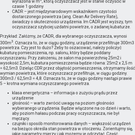
wyrażona w m
, którą oczyszczacz jest w stanie oczyścić w
czasie 1 godziny
CADR – jest międzynarodowym wskaźnikiem czystości
dostarczonego powietrza (ang. Clean Air Delivery Rate),
świadczy o skuteczności urządzenia. Im CADR jest wyższy, tym
oczyszczacz szybciej uzdatni powietrze, o zadanej kubaturze.
Przykład: Załóżmy, że CADR, dla wybranego oczyszczacza, wynosi
3
300m
. Oznacza to, że w ciągu godziny, urządzenie przefiltruje 300m3
powietrza. Czy jest to dużo? Żeby to oszacować, należy policzyć
kubaturę pomieszczenia, np. salonu, który będzie poddany
oczyszczaniu. Przy założeniu, że salon ma powierzchnię 25m2 i
wysokość 2,5m, kubatura pomieszczenia będzie równa: 25m2 x 2,5 m
= 62,5m3. Dzieląc CDR przez objętość pomieszczenia, otrzymamy ilość
wymian powietrza, które oczyszczacz przefiltruje, w ciągu godziny.
300m3 / 62,5m3 = 4,8. Oznacza to, że w ciągu godziny nastąpi prawie
5 – krotna wymiana oczyszczanego powietrza.
klasa energetyczna – informacja o zużyciu prądu przez
urządzenie
głośność – warto zwrócić uwagę na poziom głośności
wybieranego urządzenia. Będzie włączone na co dzień i warto,
aby poziom hałasu podczas pracy oczyszczacza, nie był
męczący.
czujniki i sposób monitorowania danych – większość urządzeń
na bieżąco określa stan powietrza w otoczeniu. Zorientujmy się,
jakie parametry mierzy i jak możemy je odczytać. Część