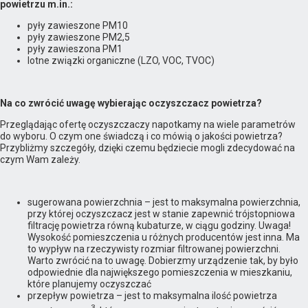
powietrzu m.in.:
pyły zawieszone PM10
pyły zawieszone PM2,5
pyły zawieszona PM1
lotne związki organiczne (LZO, VOC, TVOC)
Na co zwrócić uwagę wybierając oczyszczacz powietrza?
Przeglądając ofertę oczyszczaczy napotkamy na wiele parametrów
do wyboru. O czym one świadczą i co mówią o jakości powietrza?
Przybliżmy szczegóły, dzięki czemu będziecie mogli zdecydować na
czym Wam zależy.
sugerowana powierzchnia – jest to maksymalna powierzchnia,
przy której oczyszczacz jest w stanie zapewnić trójstopniowa
filtrację powietrza równą kubaturze, w ciągu godziny. Uwaga!
Wysokość pomieszczenia u różnych producentów jest inna. Ma
to wypływ na rzeczywisty rozmiar filtrowanej powierzchni.
Warto zwrócić na to uwagę. Dobierzmy urządzenie tak, by było
odpowiednie dla największego pomieszczenia w mieszkaniu,
które planujemy oczyszczać
przepływ powietrza – jest to maksymalna ilość powietrza
3