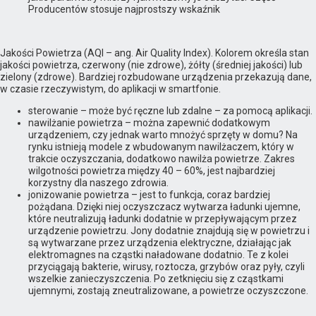
Producentów stosuje najprostszy wskaźnik
Jakości Powietrza (AQI – ang. Air Quality Index). Kolorem określa stan
jakości powietrza, czerwony (nie zdrowe), żółty (średniej jakości) lub
zielony (zdrowe). Bardziej rozbudowane urządzenia przekazują dane,
w czasie rzeczywistym, do aplikacji w smartfonie.
sterowanie – może być ręczne lub zdalne – za pomocą aplikacji.
nawilżanie powietrza – można zapewnić dodatkowym
urządzeniem, czy jednak warto mnożyć sprzęty w domu? Na
rynku istnieją modele z wbudowanym nawilżaczem, który w
trakcie oczyszczania, dodatkowo nawilża powietrze. Zakres
wilgotności powietrza między 40 – 60%, jest najbardziej
korzystny dla naszego zdrowia.
jonizowanie powietrza – jest to funkcja, coraz bardziej
pożądana. Dzięki niej oczyszczacz wytwarza ładunki ujemne,
które neutralizują ładunki dodatnie w przepływającym przez
urządzenie powietrzu. Jony dodatnie znajdują się w powietrzu i
są wytwarzane przez urządzenia elektryczne, działając jak
elektromagnes na cząstki naładowane dodatnio. Te z kolei
przyciągają bakterie, wirusy, roztocza, grzybów oraz pyły, czyli
wszelkie zanieczyszczenia. Po zetknięciu się z cząstkami
ujemnymi, zostają zneutralizowane, a powietrze oczyszczone.