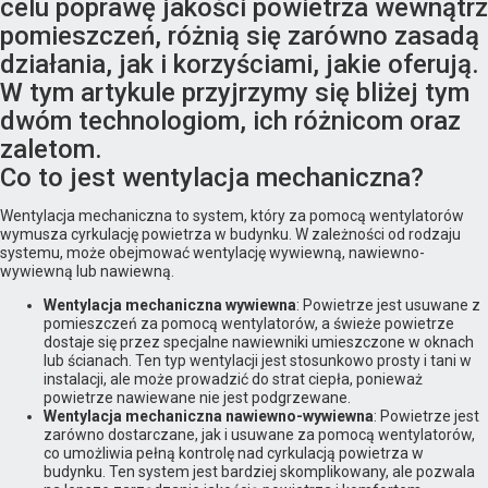
celu poprawę jakości powietrza wewnątrz
pomieszczeń, różnią się zarówno zasadą
działania, jak i korzyściami, jakie oferują.
W tym artykule przyjrzymy się bliżej tym
dwóm technologiom, ich różnicom oraz
zaletom.
Co to jest wentylacja mechaniczna?
Wentylacja mechaniczna to system, który za pomocą wentylatorów
wymusza cyrkulację powietrza w budynku. W zależności od rodzaju
systemu, może obejmować wentylację wywiewną, nawiewno-
wywiewną lub nawiewną.
Wentylacja mechaniczna wywiewna
: Powietrze jest usuwane z
pomieszczeń za pomocą wentylatorów, a świeże powietrze
dostaje się przez specjalne nawiewniki umieszczone w oknach
lub ścianach. Ten typ wentylacji jest stosunkowo prosty i tani w
instalacji, ale może prowadzić do strat ciepła, ponieważ
powietrze nawiewane nie jest podgrzewane.
Wentylacja mechaniczna nawiewno-wywiewna
: Powietrze jest
zarówno dostarczane, jak i usuwane za pomocą wentylatorów,
co umożliwia pełną kontrolę nad cyrkulacją powietrza w
budynku. Ten system jest bardziej skomplikowany, ale pozwala