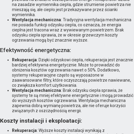
na zasadzie wymiennika ciepła, gdzie strumienie powietrza nie
mieszają się, ale ciepło jest przekazywane przez ścianki
wymiennika.
Wentylacja mechaniczna
: Tradycyjna wentylacja mechaniczna
nie posiada funkcji odzysku ciepła, co oznacza, że energia
cieplna jest tracona wraz z wywiewanym powietrzem. Brak
odzysku ciepła sprawia, że w okresie grzewczym koszty
ogrzewania mogą być znacznie wyższe.
Efektywność energetyczna:
Rekuperacja
: Dzięki odzyskowi ciepła, rekuperacja jest znacznie
bardziej efektywna energetycznie. Może to prowadzić do
obniżenia kosztów ogrzewania nawet o 50%. Dodatkowo,
systemy rekuperacyjne często są wyposażone w
zaawansowane filtry, które oczyszczają powietrze nawiewane,
co zwiększa komfort użytkowania.
Wentylacja mechaniczna
: Brak odzysku ciepła sprawia, że
systemy te są mniej efektywne energetycznie i mogą prowadzić
do wyższych kosztów ogrzewania. Wentylacja mechaniczna
zapewnia dobrą wymianę powietrza, ale nie oferuje korzyści
związanych z oszczędnością energii.
Koszty instalacji i eksploatacji
:
Rekuperacja
: Wyższe koszty instalacji wynikają z