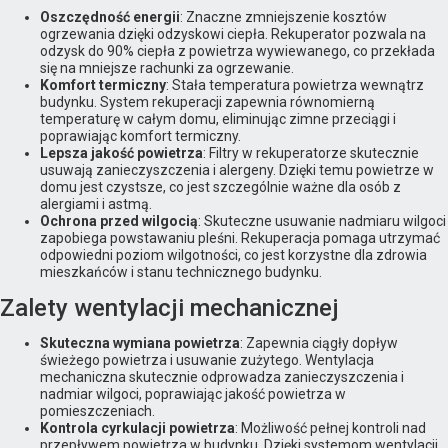
Oszczędność energii
: Znaczne zmniejszenie kosztów
ogrzewania dzięki odzyskowi ciepła. Rekuperator pozwala na
odzysk do 90% ciepła z powietrza wywiewanego, co przekłada
się na mniejsze rachunki za ogrzewanie.
Komfort termiczny
: Stała temperatura powietrza wewnątrz
budynku. System rekuperacji zapewnia równomierną
temperaturę w całym domu, eliminując zimne przeciągi i
poprawiając komfort termiczny.
Lepsza jakość powietrza
: Filtry w rekuperatorze skutecznie
usuwają zanieczyszczenia i alergeny. Dzięki temu powietrze w
domu jest czystsze, co jest szczególnie ważne dla osób z
alergiami i astmą.
Ochrona przed wilgocią
: Skuteczne usuwanie nadmiaru wilgoci
zapobiega powstawaniu pleśni. Rekuperacja pomaga utrzymać
odpowiedni poziom wilgotności, co jest korzystne dla zdrowia
mieszkańców i stanu technicznego budynku.
Zalety wentylacji mechanicznej
Skuteczna wymiana powietrza
: Zapewnia ciągły dopływ
świeżego powietrza i usuwanie zużytego. Wentylacja
mechaniczna skutecznie odprowadza zanieczyszczenia i
nadmiar wilgoci, poprawiając jakość powietrza w
pomieszczeniach.
Kontrola cyrkulacji powietrza
: Możliwość pełnej kontroli nad
przepływem powietrza w budynku. Dzięki systemom wentylacji