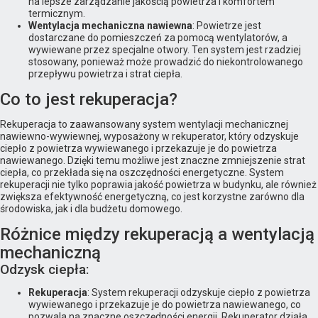
na lepsze zarządzanie jakością powietrza i komfortem
termicznym.
Wentylacja mechaniczna nawiewna
: Powietrze jest
dostarczane do pomieszczeń za pomocą wentylatorów, a
wywiewane przez specjalne otwory. Ten system jest rzadziej
stosowany, ponieważ może prowadzić do niekontrolowanego
przepływu powietrza i strat ciepła.
Co to jest rekuperacja?
Rekuperacja to zaawansowany system wentylacji mechanicznej
nawiewno-wywiewnej, wyposażony w rekuperator, który odzyskuje
ciepło z powietrza wywiewanego i przekazuje je do powietrza
nawiewanego. Dzięki temu możliwe jest znaczne zmniejszenie strat
ciepła, co przekłada się na oszczędności energetyczne. System
rekuperacji nie tylko poprawia jakość powietrza w budynku, ale również
zwiększa efektywność energetyczną, co jest korzystne zarówno dla
środowiska, jak i dla budżetu domowego.
Różnice między rekuperacją a wentylacją
mechaniczną
Odzysk ciepła:
Rekuperacja
: System rekuperacji odzyskuje ciepło z powietrza
wywiewanego i przekazuje je do powietrza nawiewanego, co
pozwala na znaczne oszczędności energii. Rekuperator działa