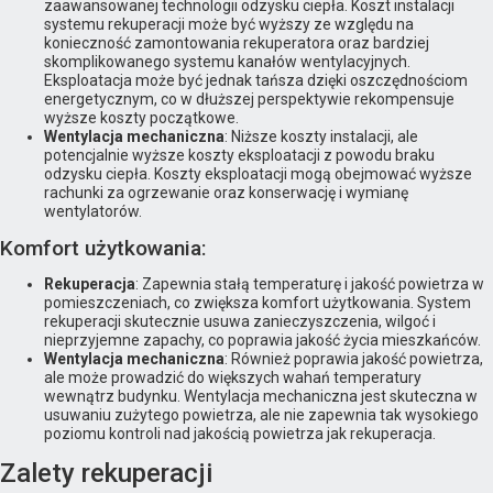
zaawansowanej technologii odzysku ciepła. Koszt instalacji
systemu rekuperacji może być wyższy ze względu na
konieczność zamontowania rekuperatora oraz bardziej
skomplikowanego systemu kanałów wentylacyjnych.
Eksploatacja może być jednak tańsza dzięki oszczędnościom
energetycznym, co w dłuższej perspektywie rekompensuje
wyższe koszty początkowe.
Wentylacja mechaniczna
: Niższe koszty instalacji, ale
potencjalnie wyższe koszty eksploatacji z powodu braku
odzysku ciepła. Koszty eksploatacji mogą obejmować wyższe
rachunki za ogrzewanie oraz konserwację i wymianę
wentylatorów.
Komfort użytkowania:
Rekuperacja
: Zapewnia stałą temperaturę i jakość powietrza w
pomieszczeniach, co zwiększa komfort użytkowania. System
rekuperacji skutecznie usuwa zanieczyszczenia, wilgoć i
nieprzyjemne zapachy, co poprawia jakość życia mieszkańców.
Wentylacja mechaniczna
: Również poprawia jakość powietrza,
ale może prowadzić do większych wahań temperatury
wewnątrz budynku. Wentylacja mechaniczna jest skuteczna w
usuwaniu zużytego powietrza, ale nie zapewnia tak wysokiego
poziomu kontroli nad jakością powietrza jak rekuperacja.
Zalety rekuperacji