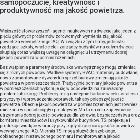
samopoczucie, kreatywność i
produktywność ma jakość powietrza.
Większość stowarzyszeń i agencji naukowych na świecie jako jeden z
pięciu głównych problemów zdrowotnych wymienia złą jakość
powietrza wewnętrznego IAQ. W związku z tym firmy, jednostki
rządzące, szkoły, właściciele i zarządcy budynków na całym świecie
skupiają coraz większą uwagę na osiągnięciu i utrzymaniu dobrej
jakości powietrza w pomieszczeniach.
Bez wątpienia parametry środowiska wewnętrznego mogą zmieniać
się z różnych powodów. Wadliwe systemy HVAC, materiały budowlane,
nowo zamontowane dywany lub sprzęt biurowy zmieniają jakość
powietrza w pomieszczeniach. Tradycyjnie pomiary jakości powietrza
w pomieszczeniach wykonuje się w odpowiedzi na zauważony
problem lub skargę. Problemy te są następnie badane w celu ustalenia
przyczyny i wprowadzenia poprawek, tak aby polepszyć jakość
powietrza. Obecnie jakość powietrza w pomieszczeniach jest również
mierzona w sposób ciągły i proaktywny. Ma to na celu zapewnienie
utrzymania dobrej jakości powietrza dla zdrowia, bezpieczeństwa oraz
komfortu mieszkańców i użytkowników budynków. TSI projektuje i
produkuje wiodące w branży przyrządy do pomiaru jakości powietrza
wewnętrznego IAQ. Mierniki TSI mogą służyć do szybkiego,
dokładnego i niezawodnego pomiaru i monitorowania jakości