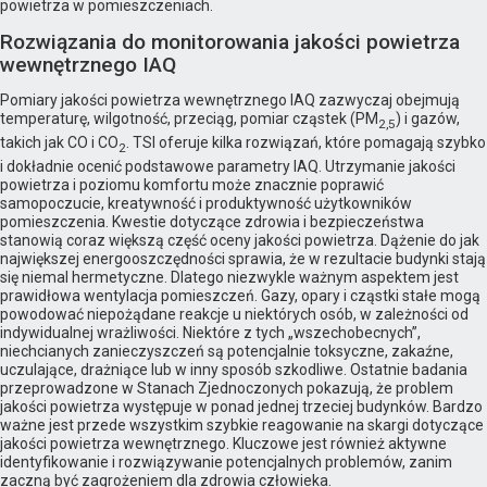
powietrza w pomieszczeniach.
Rozwiązania do monitorowania jakości powietrza
wewnętrznego IAQ
Pomiary jakości powietrza wewnętrznego IAQ zazwyczaj obejmują
temperaturę, wilgotność, przeciąg, pomiar cząstek (PM
) i gazów,
2,5
takich jak CO i CO
. TSI oferuje kilka rozwiązań, które pomagają szybko
2
i dokładnie ocenić podstawowe parametry IAQ. Utrzymanie jakości
powietrza i poziomu komfortu może znacznie poprawić
samopoczucie, kreatywność i produktywność użytkowników
pomieszczenia. Kwestie dotyczące zdrowia i bezpieczeństwa
stanowią coraz większą część oceny jakości powietrza. Dążenie do jak
największej energooszczędności sprawia, że w rezultacie budynki stają
się niemal hermetyczne. Dlatego niezwykle ważnym aspektem jest
prawidłowa wentylacja pomieszczeń. Gazy, opary i cząstki stałe mogą
powodować niepożądane reakcje u niektórych osób, w zależności od
indywidualnej wrażliwości. Niektóre z tych „wszechobecnych”,
niechcianych zanieczyszczeń są potencjalnie toksyczne, zakaźne,
uczulające, drażniące lub w inny sposób szkodliwe. Ostatnie badania
przeprowadzone w Stanach Zjednoczonych pokazują, że problem
jakości powietrza występuje w ponad jednej trzeciej budynków. Bardzo
ważne jest przede wszystkim szybkie reagowanie na skargi dotyczące
jakości powietrza wewnętrznego. Kluczowe jest również aktywne
identyfikowanie i rozwiązywanie potencjalnych problemów, zanim
zaczną być zagrożeniem dla zdrowia człowieka.