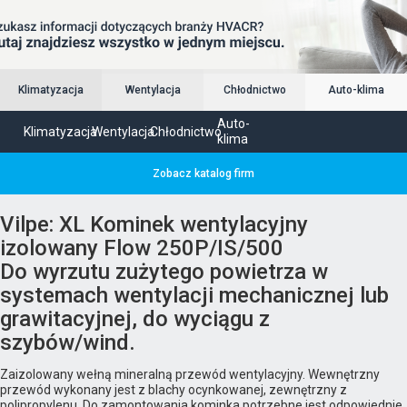
Klimatyzacja
Wentylacja
Chłodnictwo
Auto-klima
Auto-
Klimatyzacja
Wentylacja
Chłodnictwo
klima
Zobacz katalog firm
Vilpe: XL Kominek wentylacyjny
izolowany Flow 250P/IS/500
Do wyrzutu zużytego powietrza w
systemach wentylacji mechanicznej lub
grawitacyjnej, do wyciągu z
szybów/wind.
Zaizolowany wełną mineralną przewód wentylacyjny. Wewnętrzny
przewód wykonany jest z blachy ocynkowanej, zewnętrzny z
polipropylenu. Do zamontowania kominka potrzebne jest odpowiednie