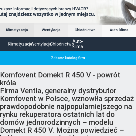
Klimatyzacja
Wentylacja
Chłodnictwo
Auto-klima
Auto-
Klimatyzacja
Wentylacja
Chłodnictwo
klima
Zobacz katalog firm
Komfovent Domekt R 450 V - powrót
króla
Firma Ventia, generalny dystrybutor
Komfovent w Polsce, wznowiła sprzedaż
prawdopodobnie najpopularniejszego na
rynku rekuperatora ostatnich lat do
domów jednorodzinnych – modelu
Domekt R 450 V. Można powiedzieć –