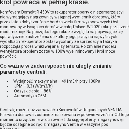
król powraca w pełnej krasie.
Komfovent Domekt R 450V to rekuperator oparty o niezamarzający i
nie wymagający nagrzewnicy wstępnej wymiennik obrotowy, który
przez lata zdobył zaufanie bardzo wielu firm wykonawczych i był
montowany w tysiącach domów w całej Polsce. W 2020 roku przeszedł
modernizację. Na początku tego roku ze względu na pojawiające się
sporadycznie zastrzeżenia do kultury jego pracy na najwyższych
wydatkach rekuperator został wycofany ze sprzedaży a fabryka
rozpoczęła proces wnikliwej analizy tematu. Po zmianie modelu
wentylatora problem został w 100% wyeliminowany i Król może
powrócić.
Co ważne w żaden sposób nie uległy zmianie
parametry centrali:
Wydajność maksymalna – 491m3/h przy 100Pa
JPM – 0,3 (W/(m3/h)
Odzysk ciepła – 86%
Automatyka C6M
Centralę można już zamawiać u Kierowników Regionalnych VENTIA.
Pierwsza dostawa zostanie zrealizowana w połowie września. Od tego
momentu urządzenie wróci również do ciągłej oferty magazynowej i
będzie dostępne od ręki z magazynu Ventia w Raszynie pod