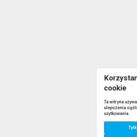
Korzystam
cookie
Ta witryna używa
ulepszenia ogó
użytkowania.
Tyl