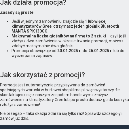
Jak działa promocja?
Zasady są proste:
Jeśli w jednym zamówieniu znajdzie się
1 lub więcej
klimatyzatorów Gree
, otrzymasz
jeden głośnik Bluetooth
MANTA SPK130GO
.
Maksymalna liczba głośników na firmę to 2 sztuki
– czyli jeśli
złożysz dwa zamówienia w okresie trwania promocji, możesz
zdobyć maksymalnie dwa głośniki.
Promocja obowiązuje od
20.01.2025 r. do 26.01.2025 r.
lub do
wyczerpania zapasów.
Jak skorzystać z promocji?
Promocja jest automatycznie przypisywana do zamówień
spełniających warunki w hurtowni shopklima.pl, więc wystarczy, że
skontaktujesz się z naszym zespołem handlowym i złożysz
zamówienie na klimatyzatory Gree lub po prostu dodasz go do koszyka
i złożysz zamówienie!
Nie przegap – taka okazja zdarza się tylko raz! Sprawdź szczegóły i
zamów już dziś.