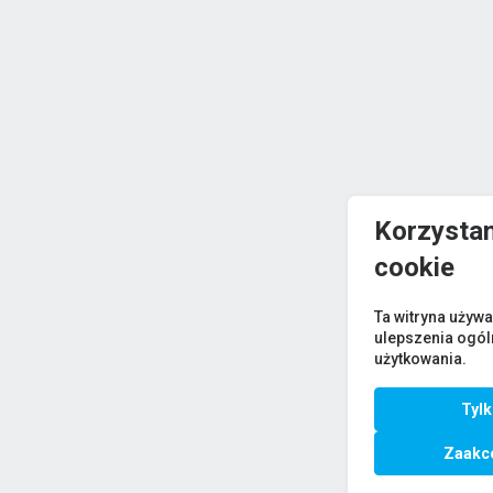
Korzystam
cookie
Ta witryna używa
ulepszenia ogó
użytkowania.
Tyl
Zaakce