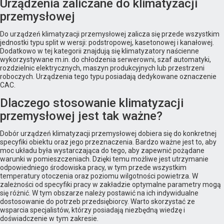
Urządzenia zaliczane do klimatyzacji
przemysłowej
Do urządzeń klimatyzacji przemysłowej zalicza się przede wszystkim
jednostki typu split w wersji: podstropowej, kasetonowej i kanałowej.
Dodatkowo w tej kategorii znajdują się klimatyzatory naścienne
wykorzystywane m.in. do chłodzenia serwerowni, szaf automatyki,
rozdzielnic elektrycznych, maszyn produkcyjnych lub przestrzeni
roboczych. Urządzenia tego typu posiadają dedykowane oznaczenie
CAC.
Dlaczego stosowanie klimatyzacji
przemysłowej jest tak ważne?
Dobór urządzeń klimatyzacji przemysłowej dobiera się do konkretnej
specyfiki obiektu oraz jego przeznaczenia. Bardzo ważne jest to, aby
moc układu była wystarczająca do tego, aby zapewnić pożądane
warunki w pomieszczeniach. Dzięki temu możliwe jest utrzymanie
odpowiedniego środowiska pracy, w tym przede wszystkim
temperatury otoczenia oraz poziomu wilgotności powietrza. W
zależności od specyfiki pracy w zakładzie optymalne parametry mogą
się różnić. W tym obszarze należy postawić na ich indywidualne
dostosowanie do potrzeb przedsiębiorcy. Warto skorzystać ze
wsparcia specjalistów, którzy posiadają niezbędną wiedzę i
doświadczenie w tym zakresie.