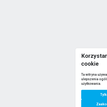
Korzystam
cookie
Ta witryna używa
ulepszenia ogó
użytkowania.
Tyl
Zaakce