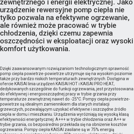
zewnętrznego i energii elektrycznej. Jako
urządzenie rewersyjne pomp ciepła nie
tylko pozwala na efektywne ogrzewanie,
ale również może pracować w trybie
chłodzenia, dzięki czemu zapewnia
oszczędności w eksploatacji oraz wysoki
komfort użytkowania.
Dzięki zaawansowanym rozwiązaniom technologicznym sprawność
pomp ciepła powietrze-powietrze utrzymuje się na wysokim poziomie
także przy bardzo niskich temperaturach zewnętrznych. Dostępna w
ofercie KAISAI linia urządzeń KAISAI HOT i KAISAI PRO HEAT,
dedykowanych szczególnie do funkcji ogrzewania, jest przystosowana
do efektywnej i energooszczędnej pracy w trybie grzania przy
temperaturze zewnętrznej nawet do -25°C. Pompy ciepła powietrze-
powietrze są idealnym zamiennikiem dla starych instalacji
grzewczych, pozwalającym uzyskać efektywne i oszczędne źródło
ciepła w domu i mieszkaniu. Urządzenia wyróżniają się wysoką klasą
efektywności energetycznej: A+++ w trybie chłodzenia oraz A++ w
trybie grzania, co bezpośrednio przekłada się na obniżenie kosztów
ogrzewania. Pompy ciepła KAISAI zasilane są w 75% energią