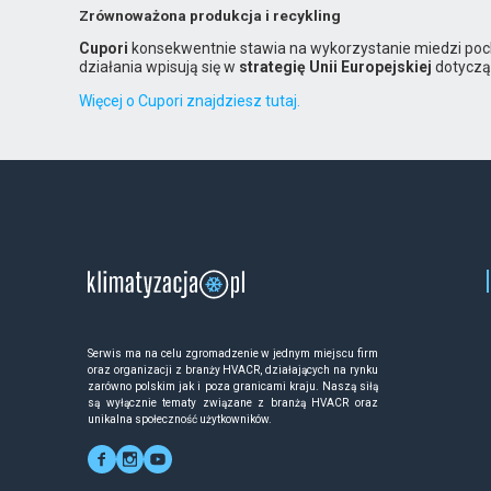
Zrównoważona produkcja i recykling
Cupori
konsekwentnie stawia na wykorzystanie miedzi poch
działania wpisują się w
strategię Unii Europejskiej
dotyczą
Więcej o Cupori znajdziesz tutaj.
Serwis ma na celu zgromadzenie w jednym miejscu firm
oraz organizacji z branży HVACR, działających na rynku
zarówno polskim jak i poza granicami kraju. Naszą siłą
są wyłącznie tematy związane z branżą HVACR oraz
unikalna społeczność użytkowników.