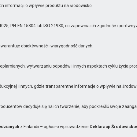
ch informacji o wpływie produktu na środowisko.
4025, PN-EN 15804 lub ISO 21930, co zapewnia ich zgodność i porówny
 gwarantuje obiektywność i wiarygodność danych.
eplarnianych, wytwarzaniu odpadów i innych aspektach cyklu życia pro
kcyjnej i innych, gdzie transparentne informacje o wpływie na środowi
 producentów decyduje się na ich tworzenie, aby podkreślić swoje zaa
edzianych
z Finlandii – ogłosiło wprowadzenie
Deklaracji Środowisko