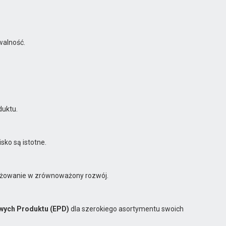
walność.
duktu.
sko są istotne.
ngażowanie w zrównoważony rozwój.
wych Produktu (EPD)
dla szerokiego asortymentu swoich