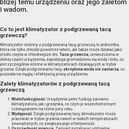
bliżej temu urządzeniu oraz jego zaletom
i wadom.
Co to jest klimatyzator z podgrzewaną tacą
grzewczą?
Klimatyzator ścienny z podgrzewaną tacą grzewczą to jednostka,
która nie tylko chłodzi powietrze latem, ale także może działać jako
źródło ciepła w chłodniejsze dni.
Taca grzewcza
, umieszczona w
dolnej części urządzenia, zapobiega gromadzeniu się wody i lodu, co
jest szczególnie istotne w klimatyzatorach działających w trybie
grzania. Dzięki podgrzewaniu tacy,
skroplona woda nie zamarza
, co
pozwala na ciągłą i efektywną pracę urządzenia.
Zalety klimatyzatorów z podgrzewaną tacą
grzewczą
Wielofunkcyjność
: Urządzenie pełni funkcję zarówno
klimatyzatora, jak i grzejnika, co czyni je wszechstronnym
rozwiązaniem na różne pory roku.
Wydajność
: Dzięki podgrzewanej tacy, klimatyzator może
pracować w trybie grzania nawet w niskich temperaturach
zewnętrznych, co zwiększa jego efektywność.
Oszczędność miejsca
: Zamiast instalować oddzielne