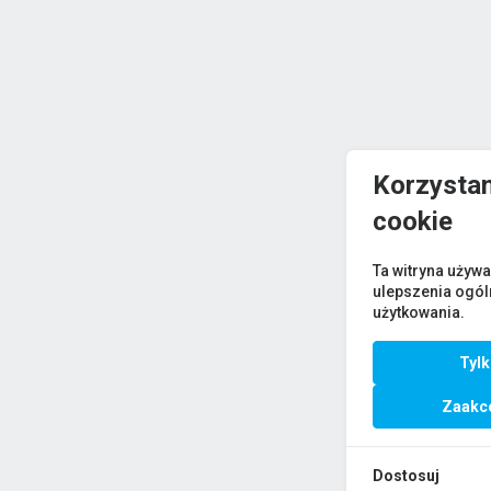
Korzystam
cookie
Ta witryna używa
ulepszenia ogó
użytkowania.
Tyl
Zaakce
Dostosuj