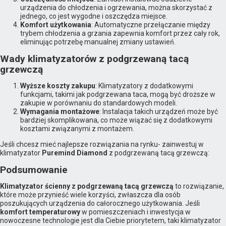
urządzenia do chłodzenia i ogrzewania, można skorzystać z
jednego, co jest wygodne i oszczędza miejsce.
Komfort użytkowania
: Automatyczne przełączanie między
trybem chłodzenia a grzania zapewnia komfort przez cały rok,
eliminując potrzebę manualnej zmiany ustawień.
Wady klimatyzatorów z podgrzewaną tacą
grzewczą
Wyższe koszty zakupu
: Klimatyzatory z dodatkowymi
funkcjami, takimi jak podgrzewana taca, mogą być droższe w
zakupie w porównaniu do standardowych modeli.
Wymagania montażowe
: Instalacja takich urządzeń może być
bardziej skomplikowana, co może wiązać się z dodatkowymi
kosztami związanymi z montażem.
Jeśli chcesz mieć najlepsze rozwiązania na rynku- zainwestuj w
klimatyzator
Puremind Diamond
z podgrzewaną tacą grzewczą:
Podsumowanie
Klimatyzator ścienny z podgrzewaną tacą grzewczą
to rozwiązanie,
które może przynieść wiele korzyści, zwłaszcza dla osób
poszukujących urządzenia do całorocznego użytkowania. Jeśli
komfort temperaturowy
w pomieszczeniach i inwestycja w
nowoczesne technologie jest dla Ciebie priorytetem, taki klimatyzator