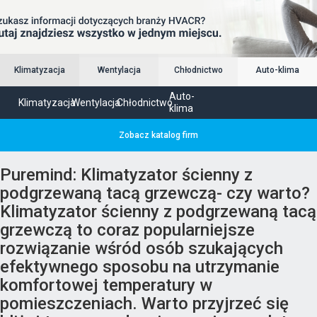
Klimatyzacja
Wentylacja
Chłodnictwo
Auto-klima
Auto-
Klimatyzacja
Wentylacja
Chłodnictwo
klima
Zobacz katalog firm
Puremind: Klimatyzator ścienny z
podgrzewaną tacą grzewczą- czy warto?
Klimatyzator ścienny z podgrzewaną tacą
grzewczą to coraz popularniejsze
rozwiązanie wśród osób szukających
efektywnego sposobu na utrzymanie
komfortowej temperatury w
pomieszczeniach. Warto przyjrzeć się