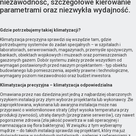
niezawodność, szczegółowe kierowanie
parametrami oraz niezwykła wydajność.
Gdzie potrzebujemy takiej klimatyzacji?
Klimatyzacja precyzyjna sprawdzi się wszędzie tam, gdzie
potrzebujemy systemów do zadań specjalnych – w szpitalach i
laboratoriach, serwerowniach, magazynach, przemyśle spożywczym,
bankach, obiektach wojskowych i muzeach oraz pomieszczeniach
gaszonych gazem. Dobór systemu zależy przede wszystkim od
wymagań postawionych przed naszym projektantem - typ obiektu
budowlanego lub pomieszczenia, aspekty prawne i technologiczne,
wymagany poziom niezawodności oraz budżet inwestora.
Klimatyzacja precyzyjna – klimatyzacja odpowiedzialna
Omawiana przez nas dziedzina jest jedną z najbardziej obarczonych
ryzykiem instalacji przy złym wyborze projektanta lub wykonawcy. Źle
zaprojektowana, wykonana lub awaryjna instalacja może nas
przyprawić o wielomilionowe straty (zbyt wysoka temperatura przy
produkcji żywności), utratę danych (przegrzanie serwerów), czy nawet
pogorszenie zdrowia (zła jakość powietrza w sali operacyjnej i
namnażająca się flora bakteryjna). W związku z tym wybierajmy
mądrze – do takich instalacji sprawdzi się projektant, który ma już
doświadczenie w podobnych instalacjach - najlepiej z referencjami z