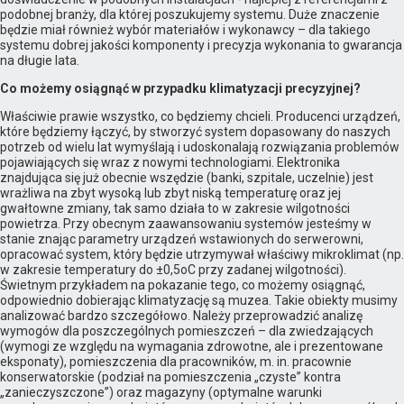
podobnej branży, dla której poszukujemy systemu. Duże znaczenie
będzie miał również wybór materiałów i wykonawcy – dla takiego
systemu dobrej jakości komponenty i precyzja wykonania to gwarancja
na długie lata.
Co możemy osiągnąć w przypadku klimatyzacji precyzyjnej?
Właściwie prawie wszystko, co będziemy chcieli. Producenci urządzeń,
które będziemy łączyć, by stworzyć system dopasowany do naszych
potrzeb od wielu lat wymyślają i udoskonalają rozwiązania problemów
pojawiających się wraz z nowymi technologiami. Elektronika
znajdująca się już obecnie wszędzie (banki, szpitale, uczelnie) jest
wrażliwa na zbyt wysoką lub zbyt niską temperaturę oraz jej
gwałtowne zmiany, tak samo działa to w zakresie wilgotności
powietrza. Przy obecnym zaawansowaniu systemów jesteśmy w
stanie znając parametry urządzeń wstawionych do serwerowni,
opracować system, który będzie utrzymywał właściwy mikroklimat (np.
w zakresie temperatury do ±0,5oC przy zadanej wilgotności).
Świetnym przykładem na pokazanie tego, co możemy osiągnąć,
odpowiednio dobierając klimatyzację są muzea. Takie obiekty musimy
analizować bardzo szczegółowo. Należy przeprowadzić analizę
wymogów dla poszczególnych pomieszczeń – dla zwiedzających
(wymogi ze względu na wymagania zdrowotne, ale i prezentowane
eksponaty), pomieszczenia dla pracowników, m. in. pracownie
konserwatorskie (podział na pomieszczenia „czyste” kontra
„zanieczyszczone”) oraz magazyny (optymalne warunki