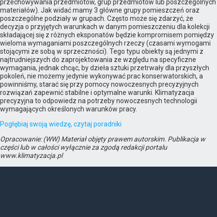
przechowywania przedmiotów, grup przedmiotów lub poszczególnych
materiałów). Jak widać mamy 3 główne grupy pomieszczeń oraz
poszczególne podziały w grupach. Często może się zdarzyć, że
decyzja o przyjętych warunkach w danym pomieszczeniu dla kolekcji
składającej się z różnych eksponatów będzie kompromisem pomiędzy
wieloma wymaganiami poszczególnych rzeczy (czasami wymogami
stojącymi ze sobą w sprzeczności). Tego typu obiekty są jednymi z
najtrudniejszych do zaprojektowania ze względu na specyficzne
wymagania, jednak chcąc, by dzieła sztuki przetrwały dla przyszłych
pokoleń, nie możemy jedynie wykonywać prac konserwatorskich, a
powinniśmy, starać się przy pomocy nowoczesnych precyzyjnych
rozwiązań zapewnić stabilne i optymalne warunki. Klimatyzacja
precyzyjna to odpowiedz na potrzeby nowoczesnych technologii
wymagających określonych warunków pracy.
Pogłębiaj swoją wiedzę, czytaj poradniki
Opracowanie: (WW) Materiał objęty prawem autorskim. Publikacja w
części lub w całości wyłącznie za zgodą redakcji portalu
www.klimatyzacja.pl