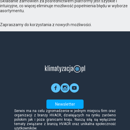
Składanie zamówień za pośrednictwem platformy jest szybkie i
intuicyjne, co więcej eliminuje możliwość popełnienia błędu w wyborze
asortymentu.
Zapraszamy do korzystania z nowych możliwości.
Newsletter
Serwis ma na celu zgromadzenie w jednym miejscu firm oraz
organizacji z branży HVACR, działających na rynku zarówno
polskim jak i poza granicami kraju. Naszą siłą są wyłącznie
tematy związane z branżą HVACR oraz unikalna społeczność
użytkowników.