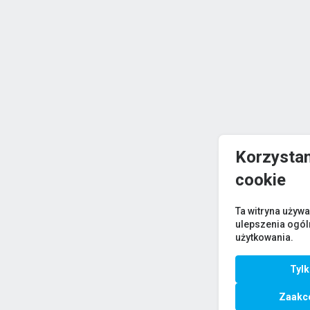
Korzystam
cookie
Ta witryna używa
ulepszenia ogó
użytkowania.
Tyl
Zaakce