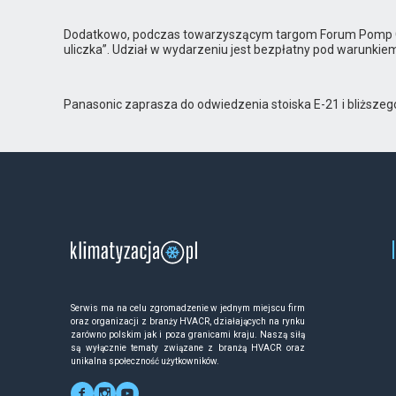
Dodatkowo, podczas towarzyszącym targom Forum Pomp Ciep
uliczka”. Udział w wydarzeniu jest bezpłatny pod warunkiem
Panasonic zaprasza do odwiedzenia stoiska E-21 i bliższe
Serwis ma na celu zgromadzenie w jednym miejscu firm
oraz organizacji z branży HVACR, działających na rynku
zarówno polskim jak i poza granicami kraju. Naszą siłą
są wyłącznie tematy związane z branżą HVACR oraz
unikalna społeczność użytkowników.