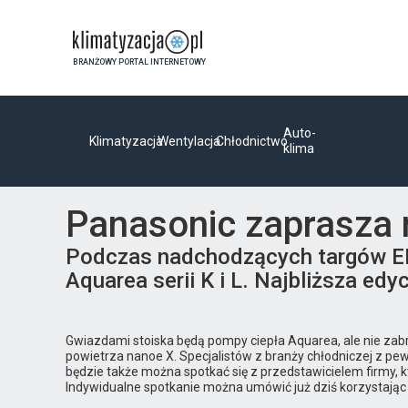
BRANŻOWY PORTAL INTERNETOWY
Auto-
Klimatyzacja
Wentylacja
Chłodnictwo
klima
Panasonic zaprasza
Podczas nadchodzących targów EN
Aquarea serii K i L. Najbliższa e
Gwiazdami stoiska będą pompy ciepła Aquarea, ale nie zabr
powietrza nanoe X. Specjalistów z branży chłodniczej z pew
będzie także można spotkać się z przedstawicielem firmy,
Indywidualne spotkanie można umówić już dziś korzystając z