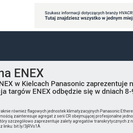
 na ENEX
EX w Kielcach Panasonic zaprezentuje n
dycja targów ENEX odbędzie się w dniach 
aknie również flagowych jednostek klimatyzacyjnych Panasonic Etherea
nością zainteresuje agregat z serii CR obejmującej profesjonalne jedn
 który szczegółowo zaprezentuje zalety agregatów transkrytycznych z
 linku: bit.ly/3jRVs1A