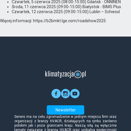
Czwartek, 5 czerwca 2025 (08:00-15:00) Gdańsk - ONNINEN
Środa, 11 czerwca 2025 (09:00-15:00) Białystok - BIMS Plus
Czwartek, 12 czerwca 2025 (09:00-15:00) Lublin – Schiessl
Więcej informacji: https://b2bmkt.lge.com/roadshow2025
Newsletter
Serwis ma na celu zgromadzenie w jednym miejscu firm oraz
organizacji z branży HVACR, działających na rynku zarówno
polskim jak i poza granicami kraju. Naszą siłą są wyłącznie
tematy związane z branżą HVACR oraz unikalna społeczność