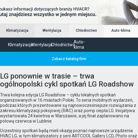
Klimatyzacja
Wentylacja
Chłodnictwo
Auto-klima
Auto-
Klimatyzacja
Wentylacja
Chłodnictwo
klima
Zobacz katalog firm
LG ponownie w trasie – trwa
ogólnopolski cykl spotkań LG Roadshow
Trwa kolejna edycja LG Roadshow – cyklu lokalnych spotkań
organizowanych w 16 miastach Polski. To seria mobilnych wydarzeń,
podczas których prezentowane są najnowocześniejsze rozwiązania z
zakresu klimatyzacji pokojowej (RAC) oraz pomp ciepła LG. Inicjatywa
wystartowała 24 kwietnia w Warszawie, a jej finał zaplanowano na
połowę czerwca w Lublinie.
Uczestnicy spotkań będą mieli okazję poznać najnowsze urządzenia
HVAC LG, w tym klimatyzatory z serii ARTCOOL Gallery LCD, Photo oraz