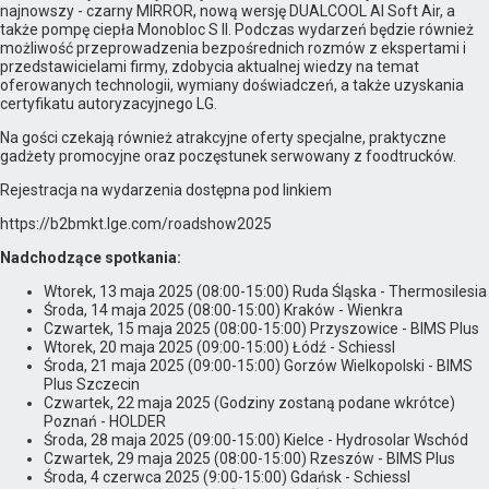
najnowszy - czarny MIRROR, nową wersję DUALCOOL AI Soft Air, a
także pompę ciepła Monobloc S II. Podczas wydarzeń będzie również
możliwość przeprowadzenia bezpośrednich rozmów z ekspertami i
przedstawicielami firmy, zdobycia aktualnej wiedzy na temat
oferowanych technologii, wymiany doświadczeń, a także uzyskania
certyfikatu autoryzacyjnego LG.
Na gości czekają również atrakcyjne oferty specjalne, praktyczne
gadżety promocyjne oraz poczęstunek serwowany z foodtrucków.
Rejestracja na wydarzenia dostępna pod linkiem
https://b2bmkt.lge.com/roadshow2025
Nadchodzące spotkania:
Wtorek, 13 maja 2025 (08:00-15:00) Ruda Śląska - Thermosilesia
Środa, 14 maja 2025 (08:00-15:00) Kraków - Wienkra
Czwartek, 15 maja 2025 (08:00-15:00) Przyszowice - BIMS Plus
Wtorek, 20 maja 2025 (09:00-15:00) Łódź - Schiessl
Środa, 21 maja 2025 (09:00-15:00) Gorzów Wielkopolski - BIMS
Plus Szczecin
Czwartek, 22 maja 2025 (Godziny zostaną podane wkrótce)
Poznań - HOLDER
Środa, 28 maja 2025 (09:00-15:00) Kielce - Hydrosolar Wschód
Czwartek, 29 maja 2025 (08:00-15:00) Rzeszów - BIMS Plus
Środa, 4 czerwca 2025 (9:00-15:00) Gdańsk - Schiessl