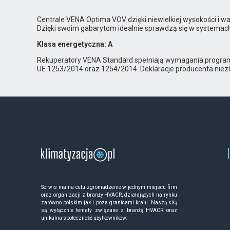
Centrale VENA Optima VOV dzięki niewielkiej wysokości i 
Dzięki swoim gabarytom idealnie sprawdzą się w systemach 
Klasa energetyczna: A
Rekuperatory VENA Standard spełniają wymagania program
UE 1253/2014 oraz 1254/2014. Deklaracje producenta nie
Serwis ma na celu zgromadzenie w jednym miejscu firm
oraz organizacji z branży HVACR, działających na rynku
zarówno polskim jak i poza granicami kraju. Naszą siłą
są wyłącznie tematy związane z branżą HVACR oraz
unikalna społeczność użytkowników.