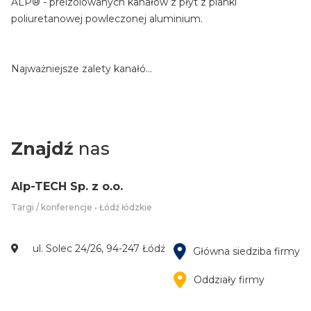
ALP® - preizolowanych kanałów z płyt z pianki
poliuretanowej powleczonej aluminium.
Najważniejsze zalety kanałó...
Znajdź
nas
Alp-TECH Sp. z o.o.
Targi / konferencje • Łódź łódzkie
ul. Solec 24/26, 94-247 Łódź
Główna siedziba firmy
Oddziały firmy